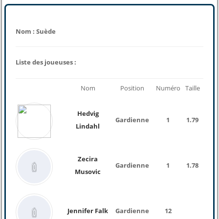
Nom : Suède
Liste des joueuses :
Nom
Position
Numéro
Taille
Poid
Hedvig
Gardienne
1
1.79
Lindahl
Zecira
Gardienne
1
1.78
Musovic
Jennifer Falk
Gardienne
12