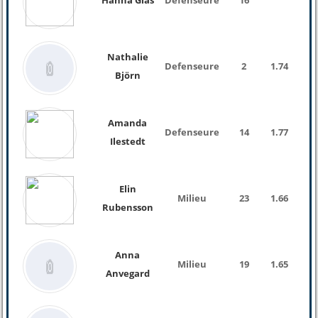
Hanna Glas
Defenseure
16
Nathalie
Defenseure
2
1.74
Björn
Amanda
Defenseure
14
1.77
Ilestedt
Elin
Milieu
23
1.66
Rubensson
Anna
Milieu
19
1.65
Anvegard