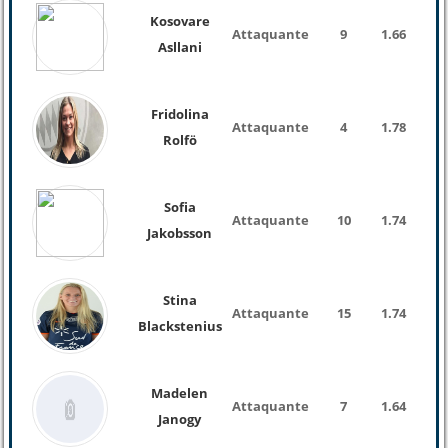
Kosovare
Attaquante
9
1.66
Asllani
Fridolina
Attaquante
4
1.78
74 K
Rolfö
Sofia
Attaquante
10
1.74
62 K
Jakobsson
Stina
Attaquante
15
1.74
72 K
Blackstenius
Madelen
Attaquante
7
1.64
Janogy