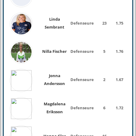
Linda
Defenseure
23
1.75
66 K
Sembrant
Nilla Fischer
Defenseure
5
1.76
Jonna
Defenseure
2
1.67
Andersson
Magdalena
Defenseure
6
1.72
Eriksson