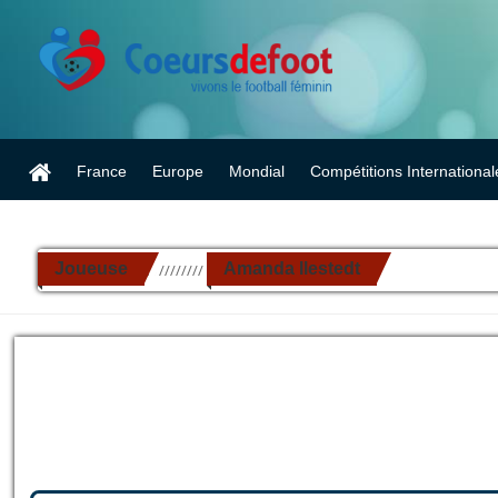
France
Europe
Mondial
Compétitions International
Joueuse
Amanda Ilestedt
//////////