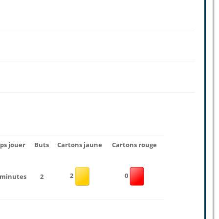
ps jouer
Buts
Cartons jaune
Cartons rouge
2
0
 minutes
2