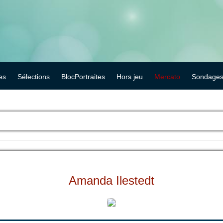
es
Sélections
BlocPortraites
Hors jeu
Mercato
Sondage
Amanda Ilestedt