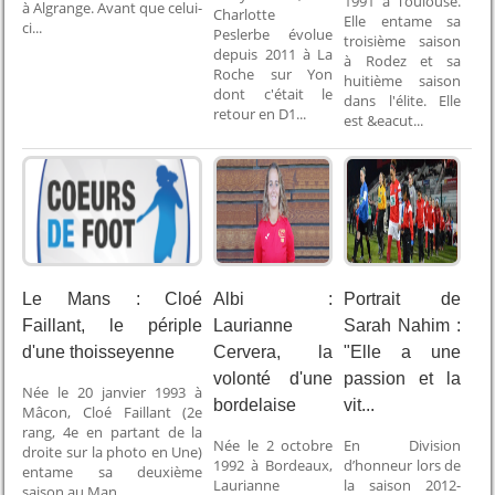
1991 à Toulouse.
à Algrange. Avant que celui-
Charlotte
Elle entame sa
ci...
Peslerbe évolue
troisième saison
depuis 2011 à La
à Rodez et sa
Roche sur Yon
huitième saison
dont c'était le
dans l'élite. Elle
retour en D1...
est &eacut...
Le Mans : Cloé
Albi :
Portrait de
Faillant, le périple
Laurianne
Sarah Nahim :
d'une thoisseyenne
Cervera, la
"Elle a une
volonté d'une
passion et la
Née le 20 janvier 1993 à
bordelaise
vit...
Mâcon, Cloé Faillant (2e
rang, 4e en partant de la
Née le 2 octobre
En Division
droite sur la photo en Une)
1992 à Bordeaux,
d’honneur lors de
entame sa deuxième
Laurianne
la saison 2012-
saison au Man...