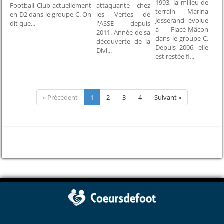
1993, la milieu de
Football Club actuellement
attaquante chez
terrain Marina
en D2 dans le groupe C. On
les Vertes de
Josserand évolue
dit que...
l'ASSE depuis
à Flacé-Mâcon
2011. Année de sa
dans le groupe C.
découverte de la
Depuis 2006, elle
Divi...
est restée fi...
« Précédent
1
2
3
4
Suivant »