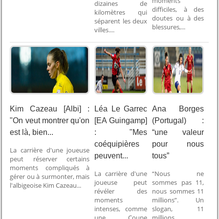
moments
dizaines de
difficiles, à des
kilomètres qui
doutes ou à des
séparent les deux
blessures,...
villes....
Kim Cazeau [Albi] :
Léa Le Garrec
Ana Borges
"On veut montrer qu'on
[EA Guingamp]
(Portugal) :
est là, bien...
: "Mes
“une valeur
coéquipières
pour nous
La carrière d'une joueuse
peuvent...
tous”
peut réserver certains
moments compliqués à
La carrière d'une
“Nous ne
gérer ou à surmonter, mais
joueuse peut
sommes pas 11,
l'albigeoise Kim Cazeau...
révéler des
nous sommes 11
moments
millions”. Un
intenses, comme
slogan, 11
une Coupe
millions