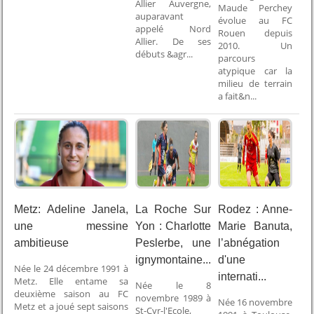
Allier Auvergne,
Maude Perchey
auparavant
évolue au FC
appelé Nord
Rouen depuis
Allier. De ses
2010. Un
débuts &agr...
parcours
atypique car la
milieu de terrain
a fait&n...
Metz: Adeline Janela,
La Roche Sur
Rodez : Anne-
une messine
Yon : Charlotte
Marie Banuta,
ambitieuse
Peslerbe, une
l’abnégation
ignymontaine...
d'une
Née le 24 décembre 1991 à
internati...
Metz. Elle entame sa
Née le 8
deuxième saison au FC
novembre 1989 à
Née 16 novembre
Metz et a joué sept saisons
St-Cyr-l'Ecole,