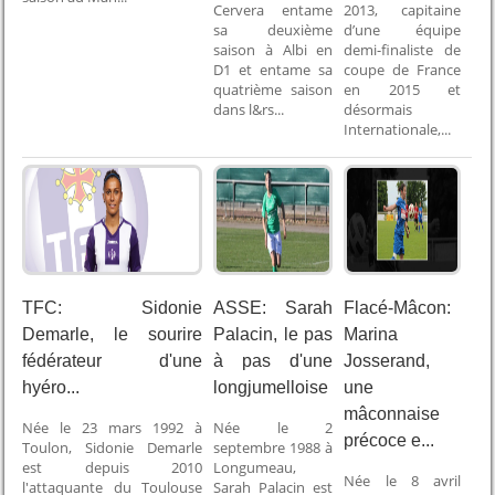
Cervera entame
2013, capitaine
sa deuxième
d’une équipe
saison à Albi en
demi-finaliste de
D1 et entame sa
coupe de France
quatrième saison
en 2015 et
dans l&rs...
désormais
Internationale,...
TFC: Sidonie
ASSE: Sarah
Flacé-Mâcon:
Demarle, le sourire
Palacin, le pas
Marina
fédérateur d'une
à pas d'une
Josserand,
hyéro...
longjumelloise
une
mâconnaise
Née le 23 mars 1992 à
Née le 2
précoce e...
Toulon, Sidonie Demarle
septembre 1988 à
est depuis 2010
Longumeau,
Née le 8 avril
l'attaquante du Toulouse
Sarah Palacin est