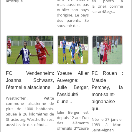
artistique....
en photo à
mais aussi ne pas
la Une), comme
oublier son pays
sa carri&egr...
d'origine. Le pays
des parents. Se
souvenir de...
FC Vendenheim:
Yzeure Allier
FC Rouen :
Joanna Schwartz,
Auvergne:
Maude
l'éternelle alsacienne
Julie Berger,
Perchey, la
l’assiduité
mont-saint-
Westhoffen. Petite
d'une...
aignanaise
commune alsacienne de
plus de 1000 habitants.
qui...
Julie Berger est
Située à 26 kilomètres de
depuis 12 ans l'un
Strasbourg, Westhoffen est
Née le 27 janvier
des éléments
aussi la ville des début...
1989 à Mont
offensifs d'Yzeure
Saint-Aignan,