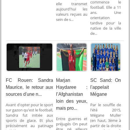
commence le
elle transmet
football. Elle a 11
aujourd'hui les
ans. Une
valeurs reçues au
orientation
sein de s...
tardive pour la
native de la ville
de...
FC Rouen: Sandra
Marjan
SC Sand: On
Maurice, le retour aux
Haydaree :
l'appelait
sources d'une n...
l’Afghanistan
Mégane
loin des yeux,
Avant d'opter pour le sport
Par le souffle de
mais pro...
sur gazon qu'est le football,
l'été 2015,
Sandra fut initiée aux
Mégane Muller
Entre guerres et
sports de glace. Et plus
(en haut, 3ème à
préjugés On peut
précisément au patinage
partir de la droite
être né ailleurs