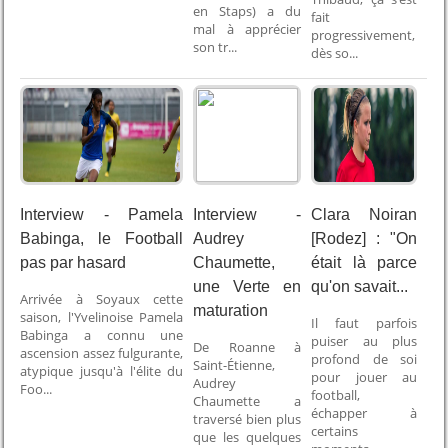
en Staps) a du
fait
mal à apprécier
progressivement,
son tr...
dès so...
Interview - Pamela
Interview -
Clara Noiran
Babinga, le Football
Audrey
[Rodez] : "On
pas par hasard
Chaumette,
était là parce
une Verte en
qu'on savait...
Arrivée à Soyaux cette
maturation
saison, l'Yvelinoise Pamela
Il faut parfois
Babinga a connu une
puiser au plus
De Roanne à
ascension assez fulgurante,
profond de soi
Saint-Étienne,
atypique jusqu'à l'élite du
pour jouer au
Audrey
Foo...
football,
Chaumette a
échapper à
traversé bien plus
certains
que les quelques