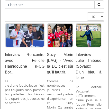
Interview – Rencontre
Suzy Morin
Interview -
avec Félicité
[EAG] - "Avec
Julie Thibaud
Hamidouche (FCG
la D1 c'est sûr
(Soyaux) :
Bor...
qu'il faut fai...
D'un bleu à
l'autr...
La
Comme de
vie d'une footballeuse n'est
nombreuses
Le Football
pas toujours rose, passées
joueuses qui
s’acquiert
les paillettes des ténors,
manquent parfois
différemment
la plupart des joueuses ne
d'expérience en
d’une joueuse à
se battent...
D1, Suzy
l’autre. Pour Julie
Morin (2e année
Thibaud, ça s’est