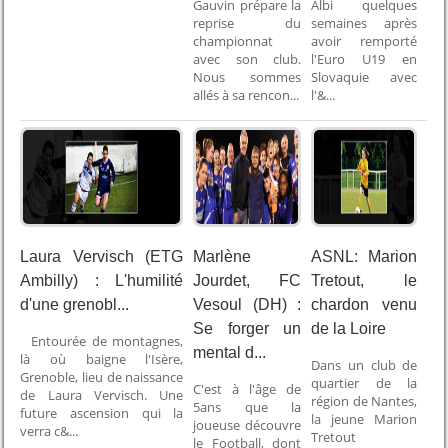
Gauvin prépare la
Albi quelques
reprise du
semaines après
championnat
avoir remporté
avec son club.
l'Euro U19 en
Nous sommes
Slovaquie avec
allés à sa rencon...
l'&...
Laura Vervisch (ETG
Marlène
ASNL: Marion
Ambilly) : L'humilité
Jourdet, FC
Tretout, le
d'une grenobl...
Vesoul (DH) :
chardon venu
Se forger un
de la Loire
Entourée de montagnes,
mental d...
là où baigne l'Isère,
Dans un club de
Grenoble, lieu de naissance
quartier de la
C'est à l'âge de
de Laura Vervisch. Une
région de Nantes,
5ans que la
future ascension qui la
la jeune Marion
joueuse découvre
verra c&...
Tretout
le Football, dont