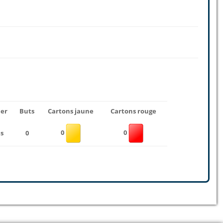
uer
Buts
Cartons jaune
Cartons rouge
0
0
s
0