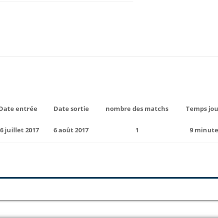
Date entrée
Date sortie
nombre des matchs
Temps jo
6 juillet 2017
6 août 2017
1
9 minute