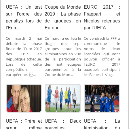
UEFA : Un test
Coupe du Monde
EURO 2017 :
sur l'ordre des
2019 : La phase
Frappart et
penaltys lors de
de groupes en
Nicolosi retenues
l'Euro...
Europe
par l'UEFA
Ce mardi 2 mai
Ce mardi a eu lieu le
Ce vendredi la FFF a
débute la phase
tirage des sept
communiqué le
finale de l'Euro 2017
groupes pour les
noms de deux
des U17 en
éliminatoires en vue
licenciées qui vont
République tchèque.
de la participation
pouvoir officier à
Lors de cette
des huit équipes
l'EURO 2017
compétition
européennes à la
auxquels participent
européenne, l...
Coupe du Mon...
les Bleues. Il s'ag...
UEFA : Frère et
UEFA : Deux
UEFA : La
sœur même
nouvelles
féminisation du