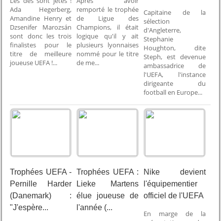
Les dés sont jetés !
Après avoir
Ada Hegerberg,
remporté le trophée
Capitaine de la
Amandine Henry et
de Ligue des
sélection
Dzsenifer Marozsán
Champions, il était
d'Angleterre,
sont donc les trois
logique qu'il y ait
Stephanie
finalistes pour le
plusieurs lyonnaises
Houghton, dite
titre de meilleure
nommé pour le titre
Steph, est devenue
joueuse UEFA !...
de me...
ambassadrice de
l'UEFA, l'instance
dirigeante du
football en Europe...
Trophées UEFA -
Trophées UEFA :
Nike devient
Pernille Harder
Lieke Martens
l'équipementier
(Danemark) :
élue joueuse de
officiel de l'UEFA
"J'espère...
l'année (...
En marge de la