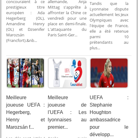
concouraient à ce
allemande, Anja
Tandis que la
prestigieux titre
Mittag s'apprête à
Lyonnaise dispute
européen : Ada
affronter la Chine ce
actuellement les Jeux
Hegerberg (OL),
vendredi pour une
Olympiques avec
Amandine Henry
place en demi-finale.
l'équipe de France,
(OL) et Dzsenifer
L'attaquante du
elle a été retenue
Marozsán
Paris Saint-Ger...
parmi 10
(Francfort).&nb...
prétendants au
plus...
Meilleure
Meilleure
UEFA :
joueuse UEFA :
joueuse de
Stephanie
Hegerberg,
l'UEFA : Les
Houghton
Henry et
lyonnaises au
ambassadrice
Marozsán f...
premier...
pour le
développ...