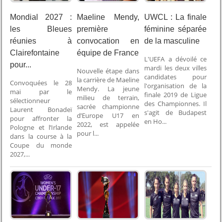
Mondial 2027 :
Maeline Mendy,
UWCL : La finale
les Bleues
première
féminine séparée
réunies à
convocation en
de la masculine
Clairefontaine
équipe de France
L'UEFA a dévoilé ce
pour...
mardi les deux villes
Nouvelle étape dans
candidates pour
la carrière de Maeline
Convoquées le 28
l'organisation de la
Mendy. La jeune
mai par le
finale 2019 de Ligue
milieu de terrain,
sélectionneur
des Championnes. Il
sacrée championne
Laurent Bonadeï
s'agit de Budapest
d’Europe U17 en
pour affronter la
en Ho...
2022, est appelée
Pologne et l’Irlande
pour l...
dans la course à la
Coupe du monde
2027,...