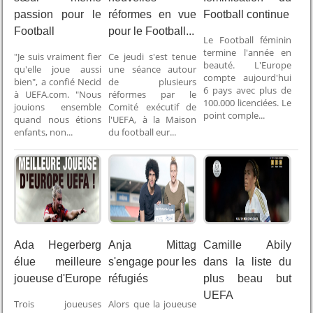
passion pour le
réformes en vue
Football continue
Football
pour le Football...
Le Football féminin
termine l'année en
"Je suis vraiment fier
Ce jeudi s'est tenue
beauté. L'Europe
qu'elle joue aussi
une séance autour
compte aujourd'hui
bien", a confié Necid
de plusieurs
6 pays avec plus de
à UEFA.com. "Nous
réformes par le
100.000 licenciées. Le
jouions ensemble
Comité exécutif de
point comple...
quand nous étions
l'UEFA, à la Maison
enfants, non...
du football eur...
Ada Hegerberg
Anja Mittag
Camille Abily
élue meilleure
s'engage pour les
dans la liste du
joueuse d'Europe
réfugiés
plus beau but
UEFA
Trois joueuses
Alors que la joueuse