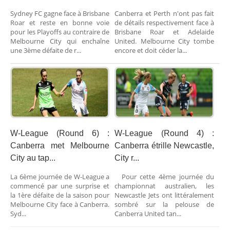
Sydney FC gagne face à Brisbane
Canberra et Perth n'ont pas fait
Roar et reste en bonne voie
de détails respectivement face à
pour les Playoffs au contraire de
Brisbane Roar et Adelaide
Melbourne City qui enchaîne
United. Melbourne City tombe
une 3ème défaite de r...
encore et doit céder la...
W-League (Round 6) :
W-League (Round 4) :
Canberra met Melbourne
Canberra étrille Newcastle,
City au tap...
City r...
La 6ème journée de W-League a
Pour cette 4ème journée du
commencé par une surprise et
championnat australien, les
la 1ère défaite de la saison pour
Newcastle Jets ont littéralement
Melbourne City face à Canberra.
sombré sur la pelouse de
Syd...
Canberra United tan...