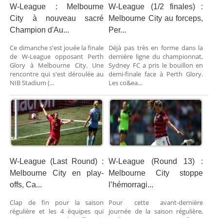
W-League : Melbourne
W-League (1/2 finales) :
City à nouveau sacré
Melbourne City au forceps,
Champion d'Au...
Per...
Ce dimanche s'est jouée la finale
Déjà pas très en forme dans la
de W-League opposant Perth
dernière ligne du championnat,
Glory à Melbourne City. Une
Sydney FC a pris le bouillon en
rencontre qui s'est déroulée au
demi-finale face à Perth Glory.
NIB Stadium (...
Les co&ea...
W-League (Last Round) :
W-League (Round 13) :
Melbourne City en play-
Melbourne City stoppe
offs, Ca...
l’hémorragi...
Clap de fin pour la saison
Pour cette avant-dernière
régulière et les 4 équipes qui
journée de la saison régulière,