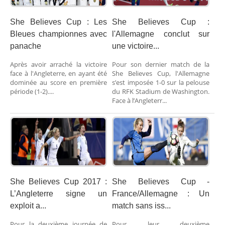
She Believes Cup : Les
She Believes Cup :
Bleues championnes avec
l'Allemagne conclut sur
panache
une victoire...
Après avoir arraché la victoire
Pour son dernier match de la
face à l'Angleterre, en ayant été
She Believes Cup, l'Allemagne
dominée au score en première
s’est imposée 1-0 sur la pelouse
période (1-2)....
du RFK Stadium de Washington.
Face à l’Angleterr...
She Believes Cup 2017 :
She Believes Cup -
L’Angleterre signe un
France/Allemagne : Un
exploit a...
match sans iss...
Pour la deuxième journée de
Pour leur deuxième