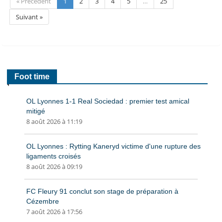
« Précédent
1
2
3
4
5
…
25
Suivant »
Foot time
OL Lyonnes 1-1 Real Sociedad : premier test amical
mitigé
8 août 2026 à 11:19
OL Lyonnes : Rytting Kaneryd victime d'une rupture des
ligaments croisés
8 août 2026 à 09:19
FC Fleury 91 conclut son stage de préparation à
Cézembre
7 août 2026 à 17:56