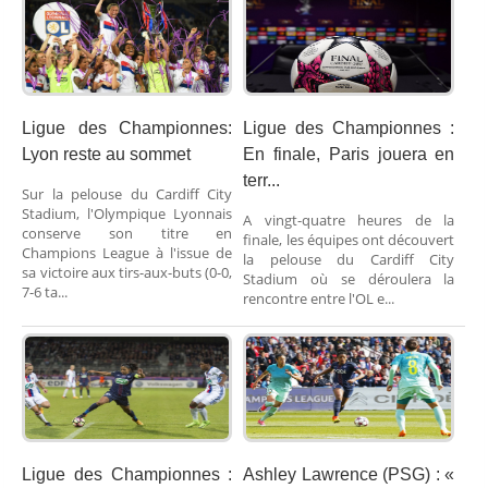
Ligue des Championnes:
Ligue des Championnes :
Lyon reste au sommet
En finale, Paris jouera en
terr...
Sur la pelouse du Cardiff City
Stadium, l'Olympique Lyonnais
A vingt-quatre heures de la
conserve son titre en
finale, les équipes ont découvert
Champions League à l'issue de
la pelouse du Cardiff City
sa victoire aux tirs-aux-buts (0-0,
Stadium où se déroulera la
7-6 ta...
rencontre entre l'OL e...
Ligue des Championnes :
Ashley Lawrence (PSG) : «