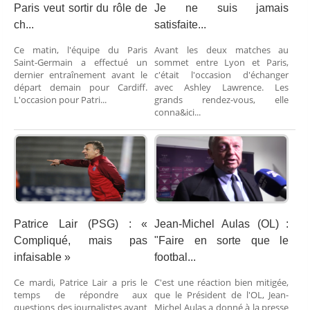
Paris veut sortir du rôle de
Je ne suis jamais
ch...
satisfaite...
Ce matin, l'équipe du Paris
Avant les deux matches au
Saint-Germain a effectué un
sommet entre Lyon et Paris,
dernier entraînement avant le
c'était l'occasion d'échanger
départ demain pour Cardiff.
avec Ashley Lawrence. Les
L'occasion pour Patri...
grands rendez-vous, elle
conna&ici...
Patrice Lair (PSG) : «
Jean-Michel Aulas (OL) :
Compliqué, mais pas
"Faire en sorte que le
infaisable »
footbal...
Ce mardi, Patrice Lair a pris le
C'est une réaction bien mitigée,
temps de répondre aux
que le Président de l'OL, Jean-
questions des journalistes avant
Michel Aulas a donné à la presse