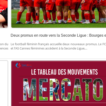
Deux promus en route vers la Seconde Ligue : Bourges et
ion du
Le football féminin français accueille deux nouveaux promus. Le F
lences
et l’AS Cannes féminines accèdent à la Seconde Ligue,...