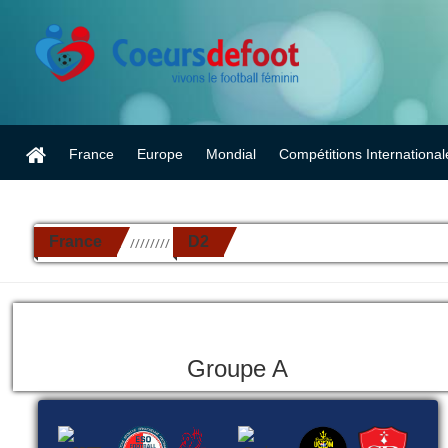
France
Europe
Mondial
Compétitions International
France
D2
//////////
Groupe A