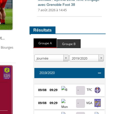
avec Grenoble Foot 38
7 août 2026 à 14:45
Résultats
...
Groupe A
Groupe B
C Bourges
Journée
2019/2020
2019/2020
TFC
09/08 09:29
-
VGA
09/08 09:29
-
BPF