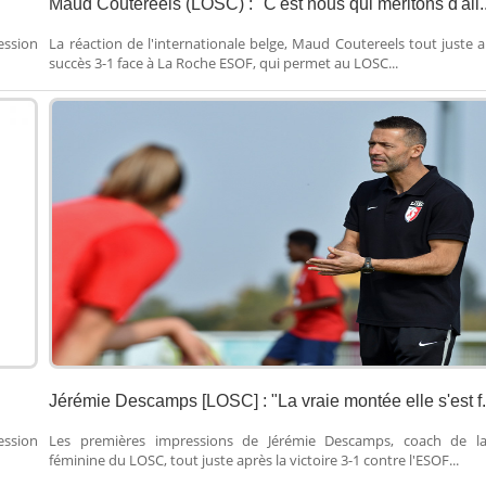
Maud Coutereels (LOSC) : "C'est nous qui méritons d'all..
ession
La réaction de l'internationale belge, Maud Coutereels tout juste a
succès 3-1 face à La Roche ESOF, qui permet au LOSC...
Jérémie Descamps [LOSC] : "La vraie montée elle s'est f.
ession
Les premières impressions de Jérémie Descamps, coach de la
féminine du LOSC, tout juste après la victoire 3-1 contre l'ESOF...