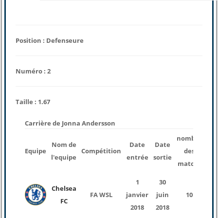
Position : Defenseure
Numéro : 2
Taille : 1.67
Carrière de Jonna Andersson
nombre
Nom de
Date
Date
T
Equipe
Compétition
des
l'equipe
entrée
sortie
j
matchs
1
30
Chelsea
FA WSL
janvier
juin
10
FC
mi
2018
2018