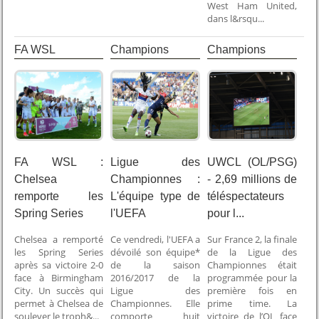
West Ham United,
dans l&rsqu...
FA WSL
Champions
Champions
league
league
FA WSL :
Ligue des
UWCL (OL/PSG)
Chelsea
Championnes :
- 2,69 millions de
remporte les
L'équipe type de
téléspectateurs
Spring Series
l'UEFA
pour l...
Chelsea a remporté
Ce vendredi, l'UEFA a
Sur France 2, la finale
les Spring Series
dévoilé son équipe*
de la Ligue des
après sa victoire 2-0
de la saison
Championnes était
face à Birmingham
2016/2017 de la
programmée pour la
City. Un succès qui
Ligue des
première fois en
permet à Chelsea de
Championnes. Elle
prime time. La
soulever le troph&...
comporte huit
victoire de l’OL face