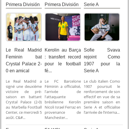
Primera División
Primera División
Serie A
Le Real Madrid
Kerolin au Barça
Sofie Svava
Feminin bat
: transfert record
rejoint Como
Crystal Palace 2-
pour le football
1907 pour la
0 en amical
fé...
Serie A
Le Real Madrid a
Le FC Barcelone
Le club italien Como
signé une deuxième
Féminin a officialisé,
1907 poursuit le
victoire de pré-
l'arrivée de
renforcement de son
saison en battant
l'attaquante
effectif en vue de sa
Crystal Palace (2-0)
brésilienne Kerolin
première saison en
au Marbella Football
Nicoli Israel Ferraz en
Serie A et officialise
Center, ce mercredi 5
provenance de
l’arrivée de l’interna...
août. C&#...
Manchester...