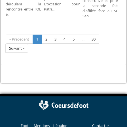
consécutive et pour
déroulera la
L'occasion pour
la seconde fois
rencontre entre l'OL
Patri...
d'affilée face au SC
e...
San...
« Précédent
1
2
3
4
5
…
30
Suivant »
Foot
Mentions
L'équipe
Contactez