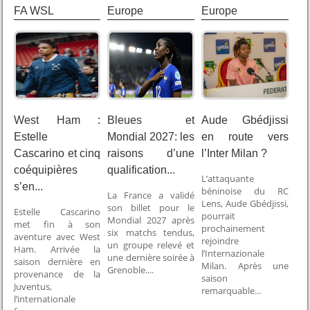
FA WSL
Europe
Europe
West Ham :
Bleues et
Aude Gbédjissi
Estelle
Mondial 2027: les
en route vers
Cascarino et cinq
raisons d’une
l’Inter Milan ?
coéquipières
qualification...
L’attaquante
s’en...
béninoise du RC
La France a validé
Lens, Aude Gbédjissi,
son billet pour le
Estelle Cascarino
pourrait
Mondial 2027 après
met fin à son
prochainement
six matchs tendus,
aventure avec West
rejoindre
un groupe relevé et
Ham. Arrivée la
l’Internazionale
une dernière soirée à
saison dernière en
Milan. Après une
Grenoble....
provenance de la
saison
Juventus,
remarquable...
l’internationale