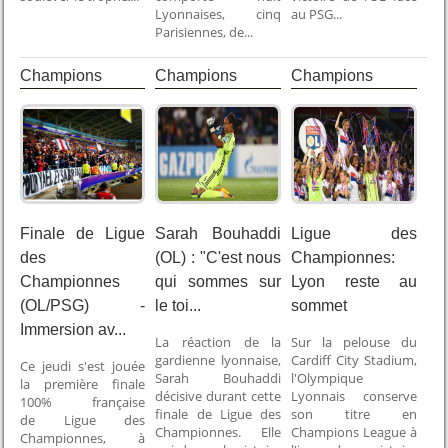
Lyonnaises, cinq
au PSG...
Parisiennes, de...
Champions
Champions
Champions
league
league
league
Finale de Ligue
Sarah Bouhaddi
Ligue des
des
(OL) : "C'est nous
Championnes:
Championnes
qui sommes sur
Lyon reste au
(OL/PSG) -
le toi...
sommet
Immersion av...
La réaction de la
Sur la pelouse du
gardienne lyonnaise,
Cardiff City Stadium,
Ce jeudi s'est jouée
Sarah Bouhaddi
l'Olympique
la première finale
décisive durant cette
Lyonnais conserve
100% française
finale de Ligue des
son titre en
de Ligue des
Championnes. Elle
Champions League à
Championnes, à