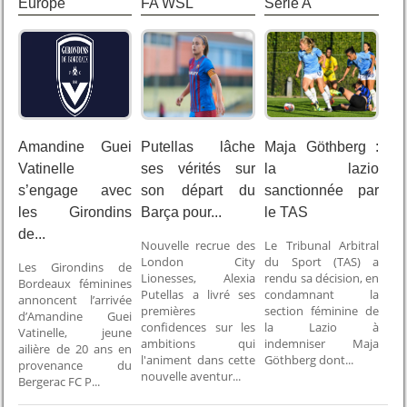
Europe
FA WSL
Serie A
Amandine Guei
Putellas lâche
Maja Göthberg :
Vatinelle
ses vérités sur
la lazio
s’engage avec
son départ du
sanctionnée par
les Girondins
Barça pour...
le TAS
de...
Nouvelle recrue des
Le Tribunal Arbitral
London City
du Sport (TAS) a
Les Girondins de
Lionesses, Alexia
rendu sa décision, en
Bordeaux féminines
Putellas a livré ses
condamnant la
annoncent l’arrivée
premières
section féminine de
d’Amandine Guei
confidences sur les
la Lazio à
Vatinelle, jeune
ambitions qui
indemniser Maja
ailière de 20 ans en
l'animent dans cette
Göthberg dont...
provenance du
nouvelle aventur...
Bergerac FC P...