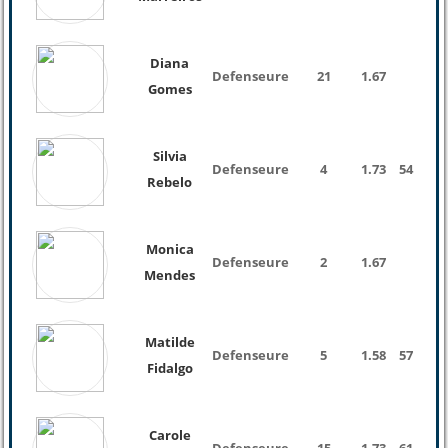
Diana
Defenseure
21
1.67
Gomes
Silvia
Defenseure
4
1.73
54 Kg
Rebelo
Monica
Defenseure
2
1.67
Mendes
Matilde
Defenseure
5
1.58
57 Kg
Fidalgo
Carole