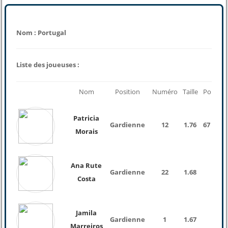
Nom : Portugal
Liste des joueuses :
Nom
Position
Numéro
Taille
Poids
Patricia
Gardienne
12
1.76
67 Kg
Morais
Ana Rute
Gardienne
22
1.68
Costa
Jamila
Gardienne
1
1.67
Marreiros