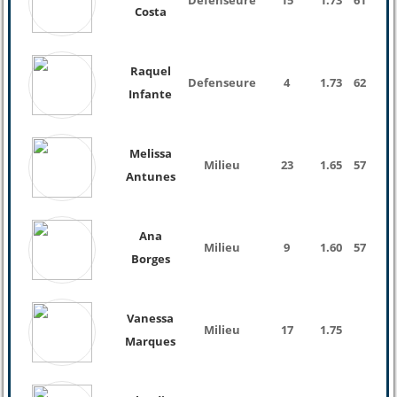
Defenseure
15
1.73
61 Kg
Costa
Raquel
Defenseure
4
1.73
62 Kg
Infante
Melissa
Milieu
23
1.65
57 Kg
Antunes
Ana
Milieu
9
1.60
57 Kg
Borges
Vanessa
Milieu
17
1.75
Marques