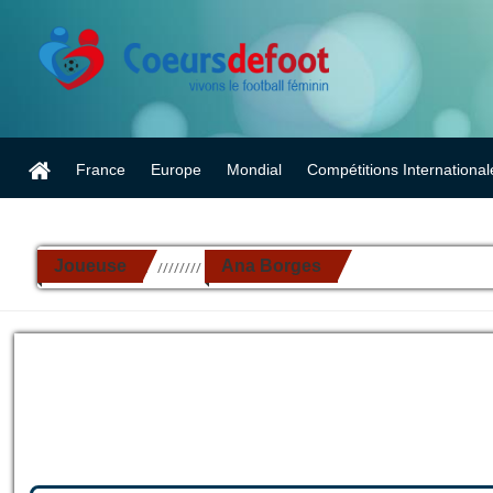
France
Europe
Mondial
Compétitions International
Joueuse
Ana Borges
//////////