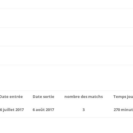
Date entrée
Date sortie
nombre des matchs
Temps jo
6 juillet 2017
6 août 2017
3
270 minut