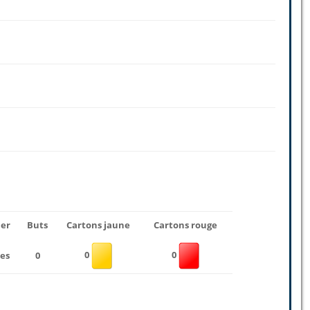
uer
Buts
Cartons jaune
Cartons rouge
0
0
es
0