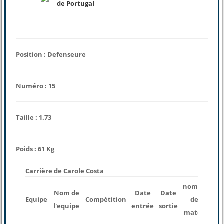
de Portugal
Position : Defenseure
Numéro : 15
Taille : 1.73
Poids : 61 Kg
Carrière de Carole Costa
nombre
Nom de
Date
Date
T
Equipe
Compétition
des
l'equipe
entrée
sortie
j
matchs