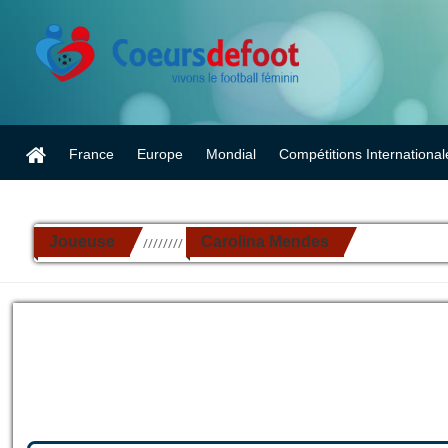
France
Europe
Mondial
Compétitions International
Joueuse
Carolina Mendes
//////////