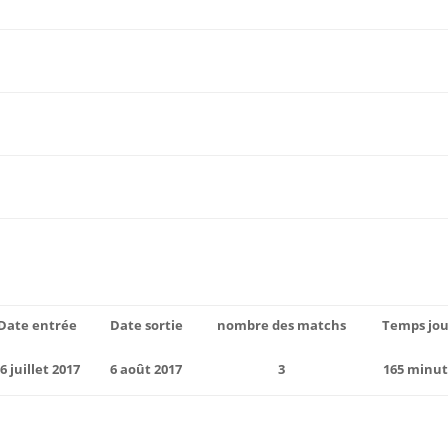
Date entrée
Date sortie
nombre des matchs
Temps jo
6 juillet 2017
6 août 2017
3
165 minut