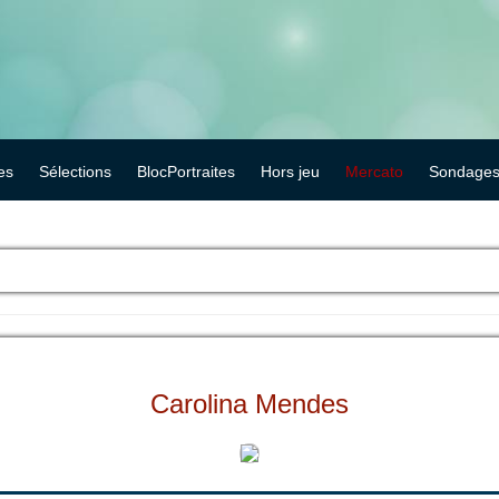
es
Sélections
BlocPortraites
Hors jeu
Mercato
Sondage
Carolina Mendes