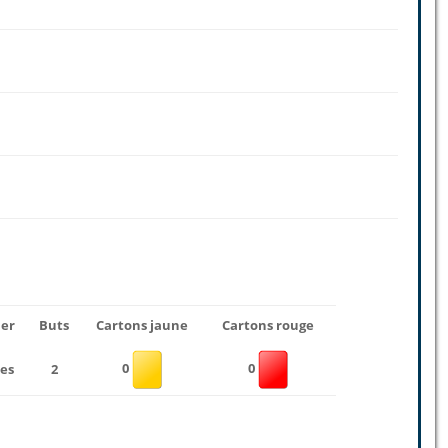
uer
Buts
Cartons jaune
Cartons rouge
0
0
es
2