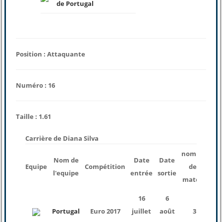
de Portugal
Position : Attaquante
Numéro : 16
Taille : 1.61
Carrière de Diana Silva
nombre
Nom de
Date
Date
T
Equipe
Compétition
des
l'equipe
entrée
sortie
j
matchs
16
6
Portugal
Euro 2017
juillet
août
3
mi