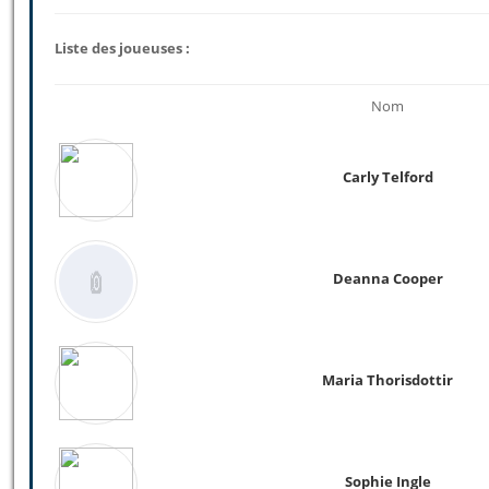
Liste des joueuses :
Nom
Carly Telford
Deanna Cooper
Maria Thorisdottir
Sophie Ingle