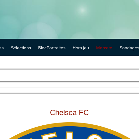
es
Sélections
BlocPortraites
Hors jeu
Mercato
Sondage
Chelsea FC