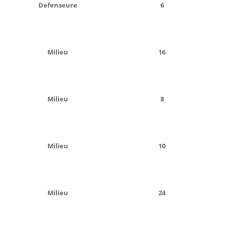
Defenseure
6
Milieu
16
Milieu
8
Milieu
10
Milieu
24