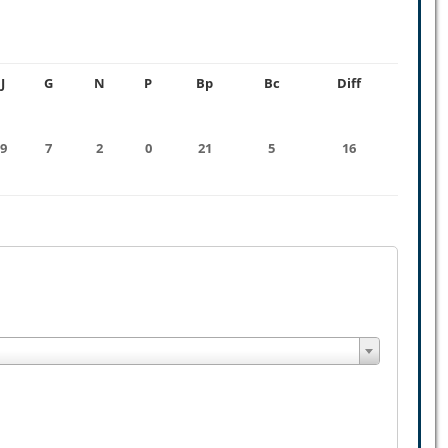
J
G
N
P
Bp
Bc
Diff
9
7
2
0
21
5
16