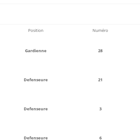
Position
Numéro
Gardienne
28
Defenseure
21
Defenseure
3
Defenseure
6