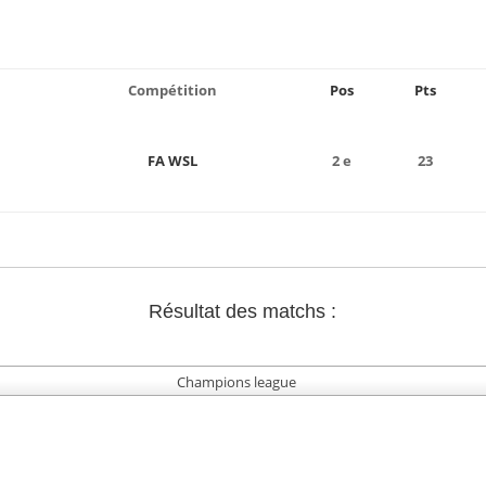
Compétition
Pos
Pts
FA WSL
2 e
23
Résultat des matchs :
Champions league