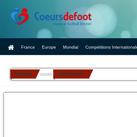
France
Europe
Mondial
Compétitions International
Equipe
Chelsea FC
//////////