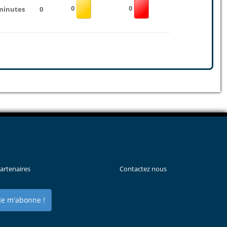
0
0
minutes
0
artenaires
Contactez nous
Je m'abonne !