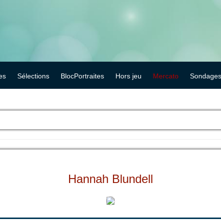
es
Sélections
BlocPortraites
Hors jeu
Mercato
Sondage
Hannah Blundell