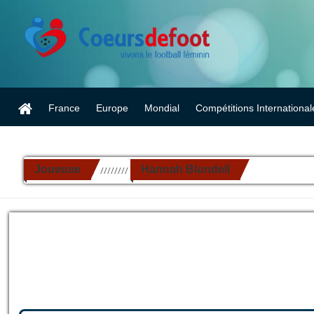
France
Europe
Mondial
Compétitions International
Joueuse
Hannah Blundell
//////////