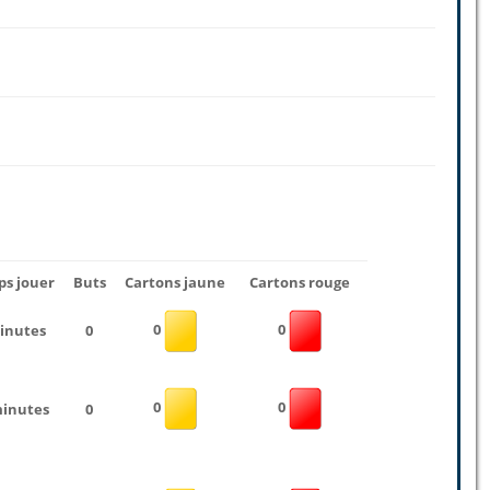
s jouer
Buts
Cartons jaune
Cartons rouge
0
0
inutes
0
0
0
minutes
0