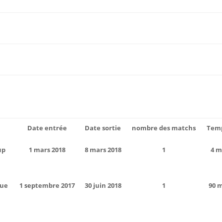
Date entrée
Date sortie
nombre des matchs
Temp
up
1 mars 2018
8 mars 2018
1
4 m
gue
1 septembre 2017
30 juin 2018
1
90 