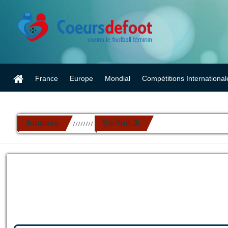
France
Europe
Mondial
Compétitions International
Joueuse
So-Yun Ji
//////////