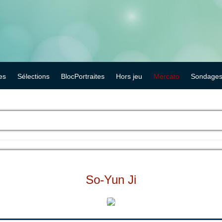
es
Sélections
BlocPortraites
Hors jeu
Mercato
Sondage
So-Yun Ji