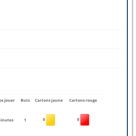
s jouer
Buts
Cartons jaune
Cartons rouge
0
0
minutes
1