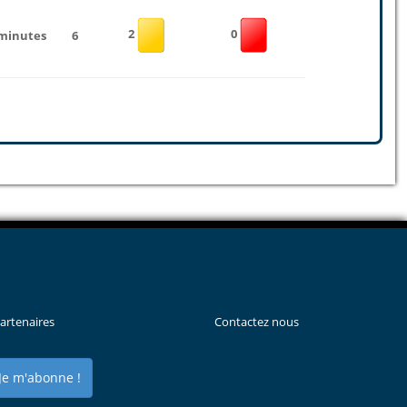
2
0
 minutes
6
artenaires
Contactez nous
Je m'abonne !