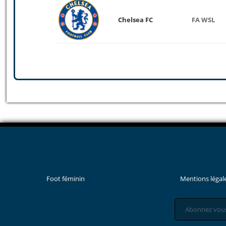
Chelsea FC
FA WSL
Foot féminin
Mentions légal