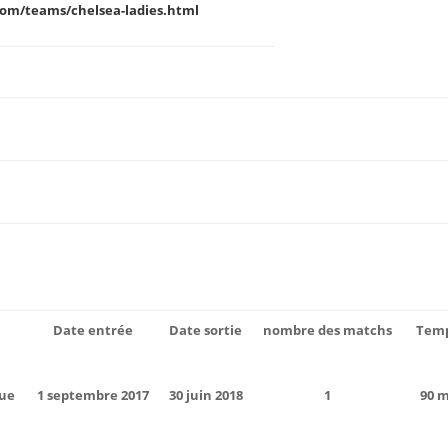
com/teams/chelsea-ladies.html
Date entrée
Date sortie
nombre des matchs
Temp
ue
1 septembre 2017
30 juin 2018
1
90 