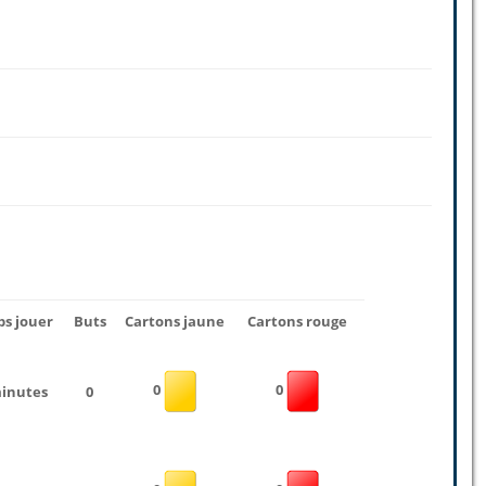
s jouer
Buts
Cartons jaune
Cartons rouge
0
0
minutes
0