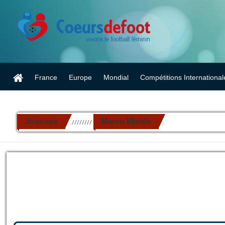
France
Europe
Mondial
Compétitions International
Joueuse
Maren Mjelde
//////////