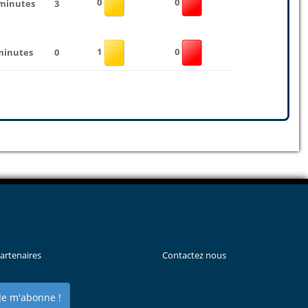
0
0
 minutes
3
1
0
minutes
0
artenaires
Contactez nous
Je m'abonne !