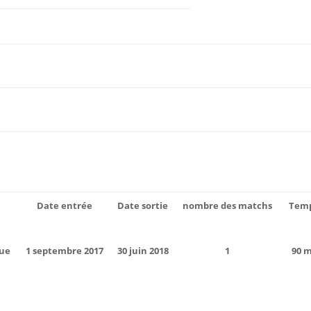
Date entrée
Date sortie
nombre des matchs
Temp
ue
1 septembre 2017
30 juin 2018
1
90 