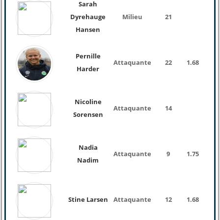
Sarah
Dyrehauge
Milieu
21
Hansen
Pernille
Attaquante
22
1.68
Harder
Nicoline
Attaquante
14
Sorensen
Nadia
Attaquante
9
1.75
Nadim
Stine Larsen
Attaquante
12
1.68