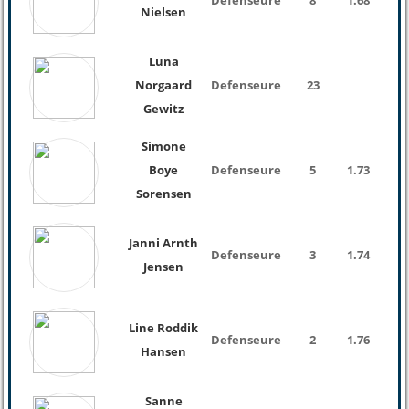
Defenseure
8
1.68
Nielsen
Luna
Norgaard
Defenseure
23
Gewitz
Simone
Boye
Defenseure
5
1.73
Sorensen
Janni Arnth
Defenseure
3
1.74
Jensen
Line Roddik
Defenseure
2
1.76
Hansen
Sanne