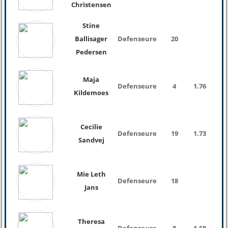
Christensen
Stine
Ballisager
Defenseure
20
Pedersen
Maja
Defenseure
4
1.76
Kildemoes
Cecilie
Defenseure
19
1.73
Sandvej
Mie Leth
Defenseure
18
Jans
Theresa