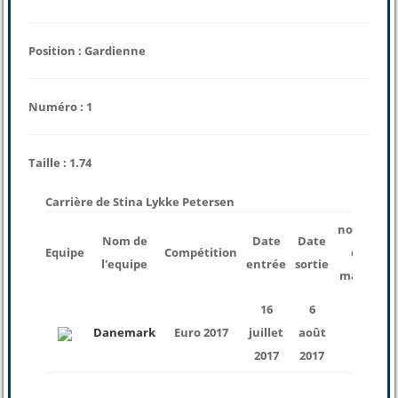
Position : Gardienne
Numéro : 1
Taille : 1.74
Carrière de Stina Lykke Petersen
nombre
Nom de
Date
Date
Equipe
Compétition
des
l'equipe
entrée
sortie
matchs
16
6
Danemark
Euro 2017
juillet
août
6
2017
2017