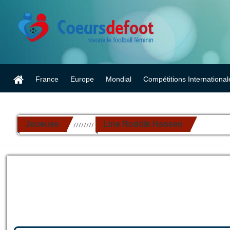
France
Europe
Mondial
Compétitions International
Joueuse
Line Roddik Hansen
//////////