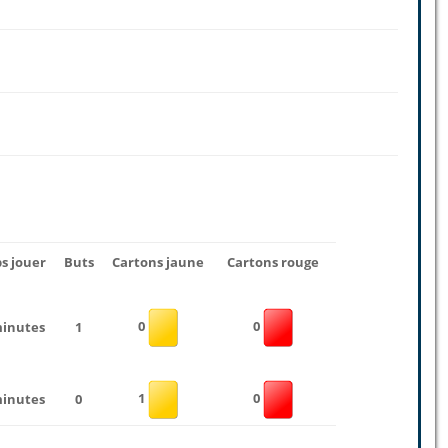
s jouer
Buts
Cartons jaune
Cartons rouge
0
0
minutes
1
1
0
minutes
0