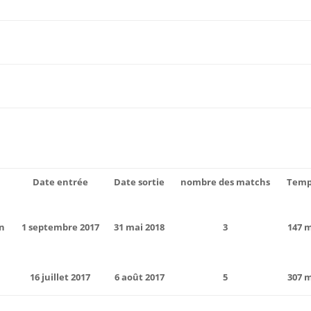
Date entrée
Date sortie
nombre des matchs
Temp
ón
1 septembre 2017
31 mai 2018
3
147 
16 juillet 2017
6 août 2017
5
307 