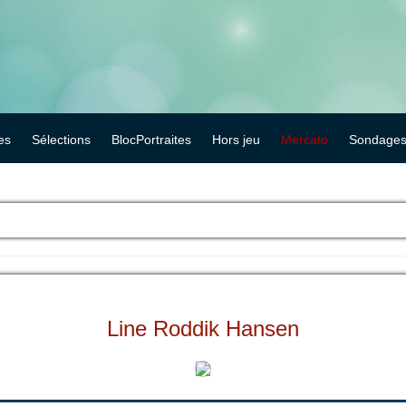
es
Sélections
BlocPortraites
Hors jeu
Mercato
Sondage
Line Roddik Hansen