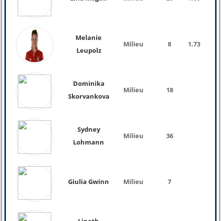
Melanie
Milieu
8
1.73
61 K
Leupolz
Dominika
Milieu
18
Skorvankova
Sydney
Milieu
36
Lohmann
Giulia Gwinn
Milieu
7