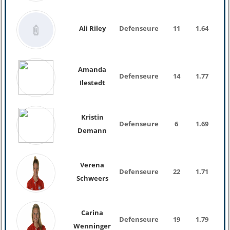
Ali Riley
Defenseure
11
1.64
Amanda
Defenseure
14
1.77
Ilestedt
Kristin
Defenseure
6
1.69
Demann
Verena
Defenseure
22
1.71
60 K
Schweers
Carina
Defenseure
19
1.79
66 K
Wenninger