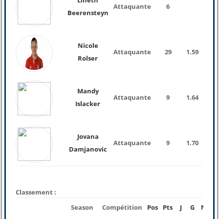
Lineth
Attaquante
6
Beerensteyn
Nicole
Attaquante
29
1.59
53 K
Rolser
Mandy
Attaquante
9
1.64
Islacker
Jovana
Attaquante
9
1.70
Damjanovic
Classement :
Season
Compétition
Pos
Pts
J
G
N
P