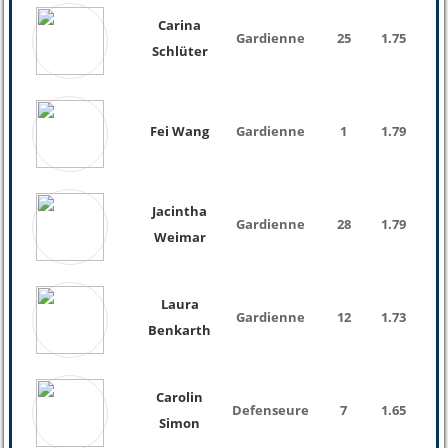
Carina
Gardienne
25
1.75
Schlüter
Fei Wang
Gardienne
1
1.79
Jacintha
Gardienne
28
1.79
76 K
Weimar
Laura
Gardienne
12
1.73
68 K
Benkarth
Carolin
Defenseure
7
1.65
54 K
Simon