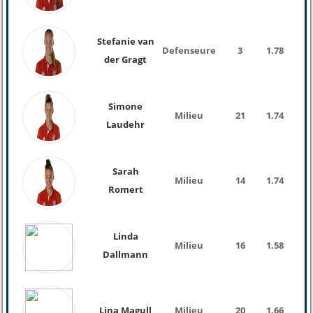
Stefanie van
Defenseure
3
1.78
72 K
der Gragt
Simone
Milieu
21
1.74
60 K
Laudehr
Sarah
Milieu
14
1.74
67 K
Romert
Linda
Milieu
16
1.58
51 K
Dallmann
Lina Magull
Milieu
20
1.66
54 K