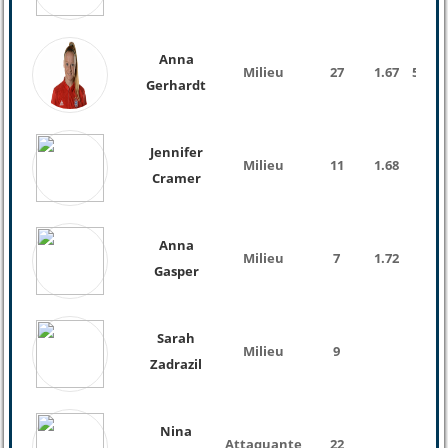
Anna
Milieu
27
1.67
56 Kg
Gerhardt
Jennifer
Milieu
11
1.68
Cramer
Anna
Milieu
7
1.72
Gasper
Sarah
Milieu
9
Zadrazil
Nina
Attaquante
22