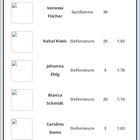
Vanessa
Gardienne
30
Fischer
Rahel Kiwic
Defenseure
25
1.83
Johanna
Defenseure
4
1.78
Elsig
Bianca
Defenseure
20
1.74
Schmidt
Caroline
Defenseure
3
1.63
Siems