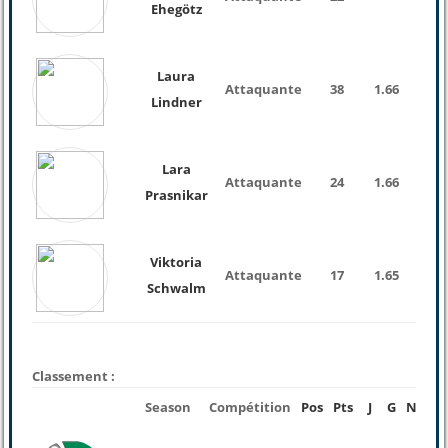
Ehegötz
Laura
Attaquante
38
1.66
Lindner
Lara
Attaquante
24
1.66
Prasnikar
Viktoria
Attaquante
17
1.65
Schwalm
Classement :
Season
Compétition
Pos
Pts
J
G
N
P