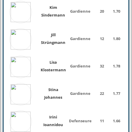
Kim
Gardienne
20
1.70
Sindermann
Jill
Gardienne
12
1.80
Strüngmann
Lisa
Gardienne
32
1.78
Klostermann
Stina
Gardienne
22
1.77
Johannes
Irini
Defenseure
11
1.66
Ioannidou