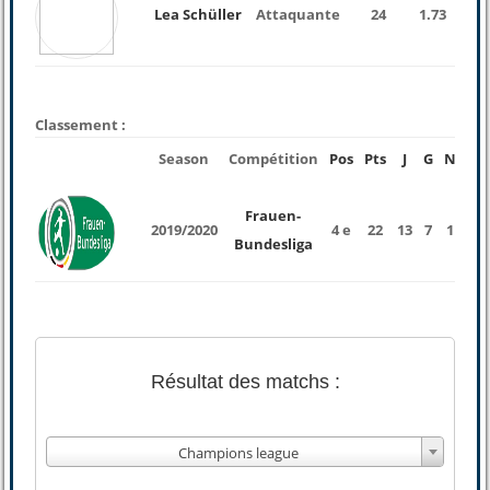
Lea Schüller
Attaquante
24
1.73
Classement :
Season
Compétition
Pos
Pts
J
G
N
P
Frauen-
2019/2020
4 e
22
13
7
1
5
Bundesliga
Résultat des matchs :
Champions league