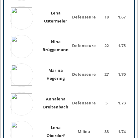
Lena
Defenseure
18
1.67
Ostermeier
Nina
Defenseure
22
1.75
Brüggemann
Marina
Defenseure
27
1.70
Hegering
Annalena
Defenseure
5
1.73
Breitenbach
Lena
Milieu
33
1.74
Oberdorf