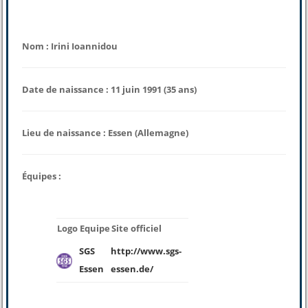
Nom : Irini Ioannidou
Date de naissance : 11 juin 1991 (35 ans)
Lieu de naissance : Essen (Allemagne)
Équipes :
Logo
Equipe
Site officiel
SGS
http://www.sgs-
Essen
essen.de/