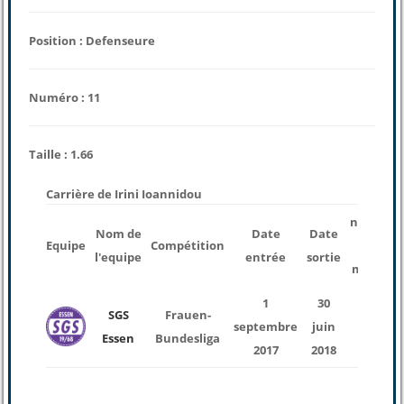
Position : Defenseure
Numéro : 11
Taille : 1.66
Carrière de Irini Ioannidou
nombre
Nom de
Date
Date
Equipe
Compétition
des
l'equipe
entrée
sortie
matchs
1
30
SGS
Frauen-
septembre
juin
20
Essen
Bundesliga
2017
2018