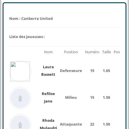
Nom : Canberra United
Liste des joueuses :
Nom
Position
Numéro
Taille
Poids
Laura
Defenseure
15
1.65
Bassett
Refiloe
Milieu
15
1.58
Jane
Rhoda
Attaquante
22
1.50
Mulaudzi