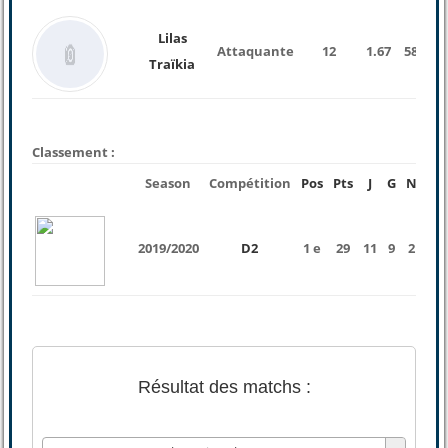
Lilas
Attaquante
12
1.67
58 Kg
Traïkia
Classement :
Season
Compétition
Pos
Pts
J
G
N
P
2019/2020
D2
1 e
29
11
9
2
0
Résultat des matchs :