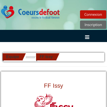
Connexion
Inscription
Equipe
FF Issy
//////////
FF Issy