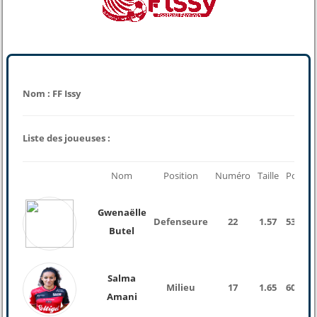
Nom : FF Issy
Liste des joueuses :
Nom
Position
Numéro
Taille
Poids
Gwenaëlle
Defenseure
22
1.57
53 Kg
Butel
Salma
Milieu
17
1.65
60 Kg
Amani