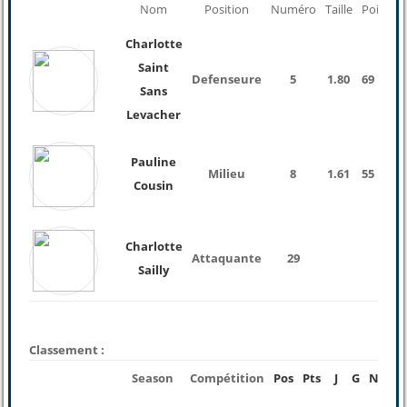
Nom
Position
Numéro
Taille
Poids
Charlotte
Saint
Defenseure
5
1.80
69 Kg
Sans
Levacher
Pauline
Milieu
8
1.61
55 Kg
Cousin
Charlotte
Attaquante
29
Sailly
Classement :
Season
Compétition
Pos
Pts
J
G
N
P