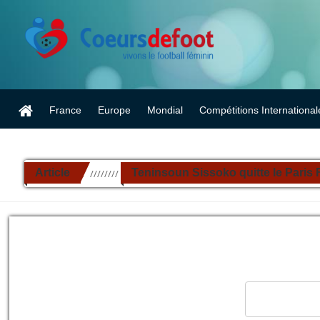
France
Europe
Mondial
Compétitions International
Article
Teninsoun Sissoko quitte le Paris
//////////