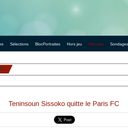
es
Sélections
BlocPortraites
Hors jeu
Mercato
Sondage
 FC
Teninsoun Sissoko quitte le Paris FC