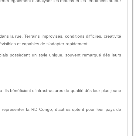
rmet également d’analyser les matchs et les tendances autour
la rue. Terrains improvisés, conditions difficiles, créativité
révisibles et capables de s’adapter rapidement.
golais possèdent un style unique, souvent remarqué dès leurs
ls bénéficient d’infrastructures de qualité dès leur plus jeune
e représenter la RD Congo, d’autres optent pour leur pays de