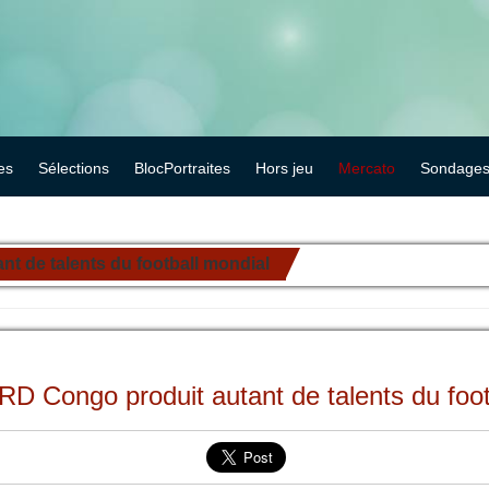
es
Sélections
BlocPortraites
Hors jeu
Mercato
Sondage
t de talents du football mondial
 RD Congo produit autant de talents du foot