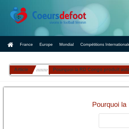
France
Europe
Mondial
Compétitions International
Article
Pourquoi la RD Congo produit autan
//////////
Pourquoi la