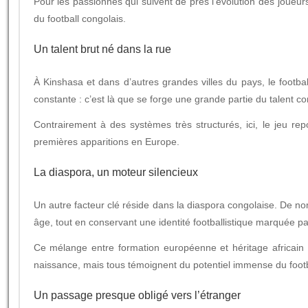
Pour les passionnés qui suivent de près l’évolution des joueu
du football congolais.
Un talent brut né dans la rue
À Kinshasa et dans d’autres grandes villes du pays, le footba
constante : c’est là que se forge une grande partie du talent c
Contrairement à des systèmes très structurés, ici, le jeu r
premières apparitions en Europe.
La diaspora, un moteur silencieux
Un autre facteur clé réside dans la diaspora congolaise. De no
âge, tout en conservant une identité footballistique marquée par
Ce mélange entre formation européenne et héritage africain 
naissance, mais tous témoignent du potentiel immense du footb
Un passage presque obligé vers l’étranger