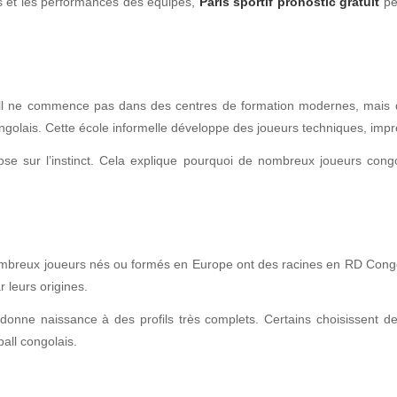
rs et les performances des équipes,
Paris sportif pronostic gratuit
pe
ll ne commence pas dans des centres de formation modernes, mais dans 
ongolais. Cette école informelle développe des joueurs techniques, imp
epose sur l’instinct. Cela explique pourquoi de nombreux joueurs con
mbreux joueurs nés ou formés en Europe ont des racines en RD Congo. I
 leurs origines.
donne naissance à des profils très complets. Certains choisissent d
all congolais.