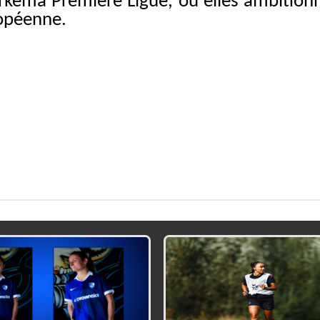
’Arkema Première Ligue, où elles ambition
ropéenne.