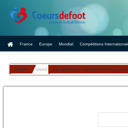
France
Europe
Mondial
Compétitions International
Article
OL Lyonnes : reprise fixée au 27 jui
//////////