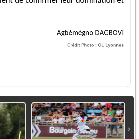
nent de confirmer leur domination et
Agbémégno DAGBOVI
Crédit Photo :
OL Lyonnes