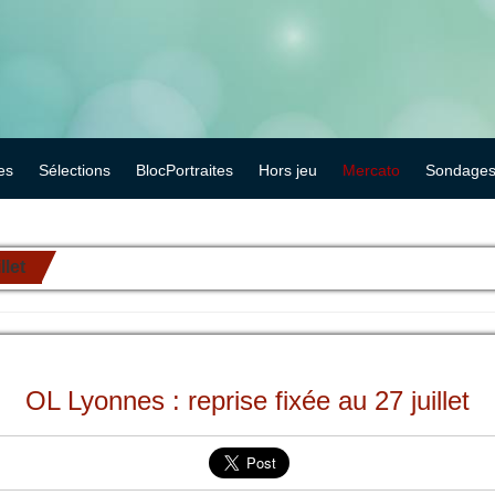
es
Sélections
BlocPortraites
Hors jeu
Mercato
Sondage
llet
OL Lyonnes : reprise fixée au 27 juillet