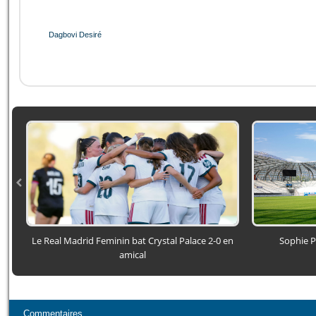
Dagbovi Desiré
Le Real Madrid Feminin bat Crystal Palace 2-0 en
Sophie P
amical
Commentaires