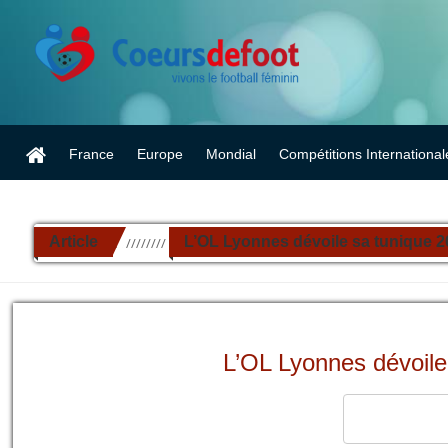
France
Europe
Mondial
Compétitions International
Article
L’OL Lyonnes dévoile sa tunique 202
//////////
L’OL Lyonnes dévoile 