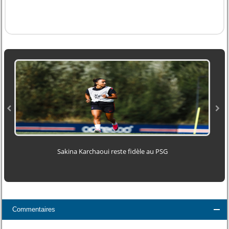
Sakina Karchaoui reste fidèle au PSG
O
Commentaires