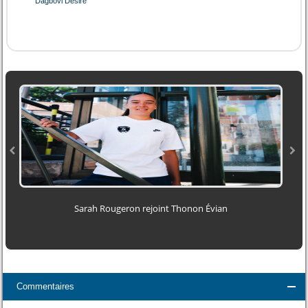
Dagbovi Desiré
Sarah Rougeron rejoint Thonon Évian
O
Commentaires