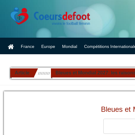
France
Europe
Mondial
Compétitions International
Article
Bleues et Mondial 2027: les raisons
//////////
Bleues et 