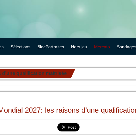
es
Sélections
BlocPortraites
Hors jeu
Mercato
Sondage
 d’une qualification maîtrisée
Mondial 2027: les raisons d’une qualificatio