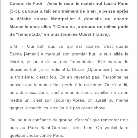
Coeurs de Foot - Avec le recul le match nul face à Paris
(3-3), ça vous a fait énormément de bien je pense après
la défaite contre Montpellier à domicile ou encore
Marseille chez elles ? Certains journaux on même parlé
de "remontada" en plus (comme Ouest France).
S.M. - Oui bah oui, ce qui est bizarre, c'est quand
Salma [Amani] à marqué son premier but, je suis allée la
féliciter, je lui ai dit un mot "remontada". Elle marque le
deuxième but, je lui redis et là Desire [Oparanozie] marque
le troisième, c'était fou. On en revenait pas. Personne ne
pensait que le match était perdu à la mi-temps. On s'est dit,
on a des occasions, c'est à nous de nous réveiller, on va en
mettre un, c'est sûr. (sourire) Après, on aurait pu même
gagner le match, ça s'est joué à pas grand chose.
Oui pour la confiance du groupe, c'est sûr que remonter trois
buts au Paris Saint-Germain, c'est bien. On voulait faire
quelque chose contre Paris.