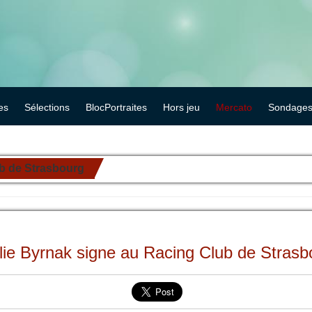
es
Sélections
BlocPortraites
Hors jeu
Mercato
Sondage
ub de Strasbourg
lie Byrnak signe au Racing Club de Strasb