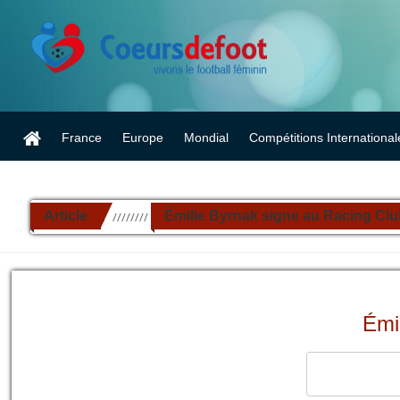
France
Europe
Mondial
Compétitions International
Article
Émilie Byrnak signe au Racing Cl
//////////
Émi