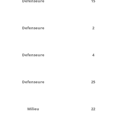
Defenseure
15
Defenseure
2
Defenseure
4
Defenseure
25
Milieu
22