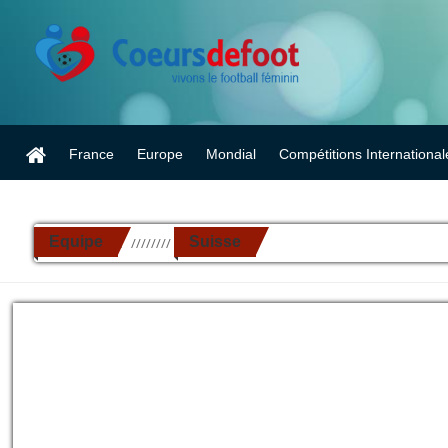
France
Europe
Mondial
Compétitions International
Equipe
Suisse
//////////