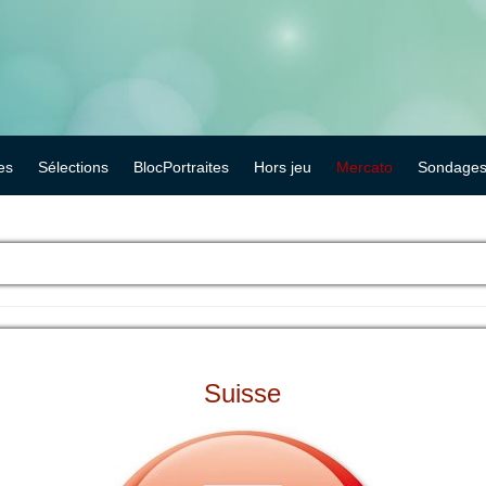
es
Sélections
BlocPortraites
Hors jeu
Mercato
Sondage
Suisse