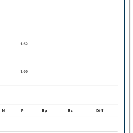
1.62
1.66
N
P
Bp
Bc
Diff