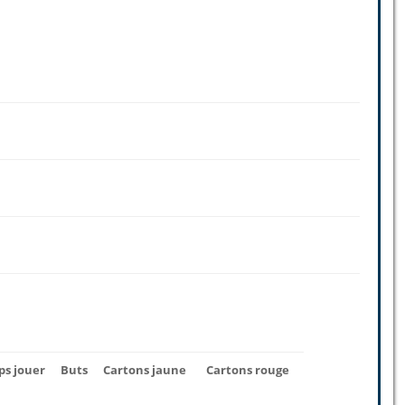
s jouer
Buts
Cartons jaune
Cartons rouge