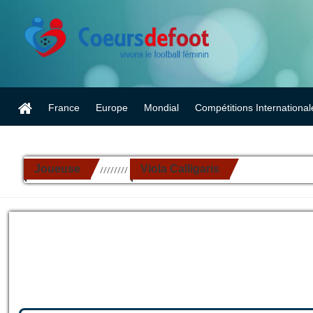
France
Europe
Mondial
Compétitions International
Joueuse
Viola Calligaris
//////////