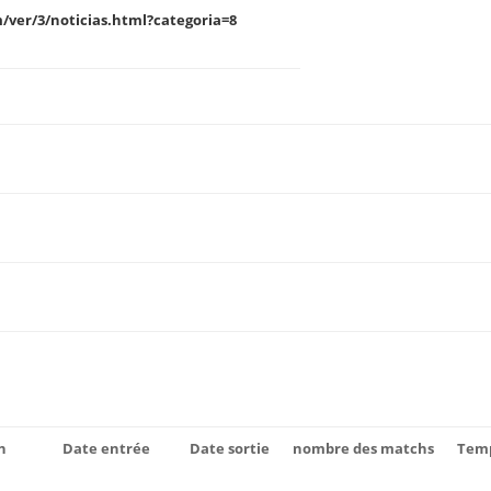
/ver/3/noticias.html?categoria=8
n
Date entrée
Date sortie
nombre des matchs
Temp