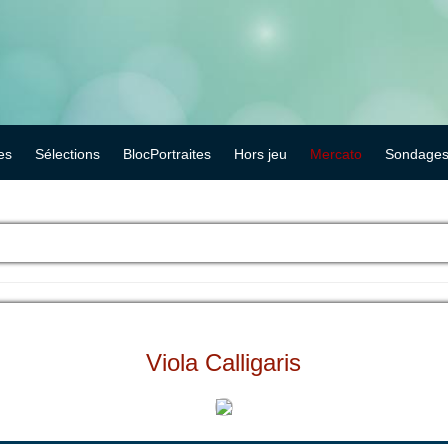
es
Sélections
BlocPortraites
Hors jeu
Mercato
Sondage
Viola Calligaris