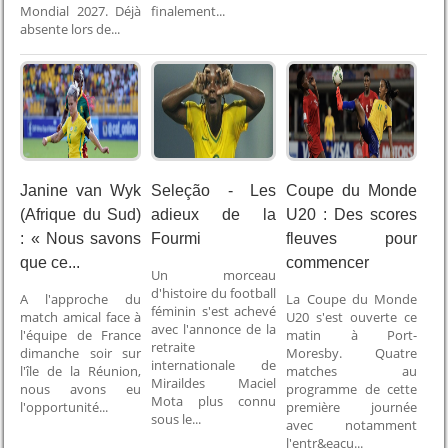
Mondial 2027. Déjà
finalement...
absente lors de...
Janine van Wyk
Seleção - Les
Coupe du Monde
(Afrique du Sud)
adieux de la
U20 : Des scores
: « Nous savons
Fourmi
fleuves pour
que ce...
commencer
Un morceau
d'histoire du football
A l'approche du
La Coupe du Monde
féminin s'est achevé
match amical face à
U20 s'est ouverte ce
avec l'annonce de la
l'équipe de France
matin à Port-
retraite
dimanche soir sur
Moresby. Quatre
internationale de
l'île de la Réunion,
matches au
Miraildes Maciel
nous avons eu
programme de cette
Mota plus connu
l'opportunité...
première journée
sous le...
avec notamment
l'entr&eacu...