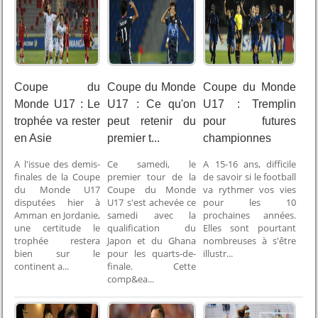
Coupe du
Coupe du Monde
Coupe du Monde
Monde U17 : Le
U17 : Ce qu'on
U17 : Tremplin
trophée va rester
peut retenir du
pour futures
en Asie
premier t...
championnes
A l'issue des demis-
Ce samedi, le
A 15-16 ans, difficile
finales de la Coupe
premier tour de la
de savoir si le football
du Monde U17
Coupe du Monde
va rythmer vos vies
disputées hier à
U17 s'est achevée ce
pour les 10
Amman en Jordanie,
samedi avec la
prochaines années.
une certitude le
qualification du
Elles sont pourtant
trophée restera
Japon et du Ghana
nombreuses à s'être
bien sur le
pour les quarts-de-
illustr...
continent a...
finale. Cette
comp&ea...