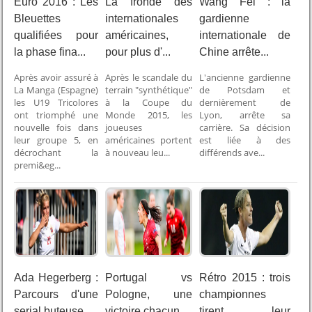
Euro 2016 : Les
La fronde des
Wang Fei : la
Bleuettes
internationales
gardienne
qualifiées pour
américaines,
internationale de
la phase fina...
pour plus d'...
Chine arrête...
Après avoir assuré à
Après le scandale du
L'ancienne gardienne
La Manga (Espagne)
terrain "synthétique"
de Potsdam et
les U19 Tricolores
à la Coupe du
dernièrement de
ont triomphé une
Monde 2015, les
Lyon, arrête sa
nouvelle fois dans
joueuses
carrière. Sa décision
leur groupe 5, en
américaines portent
est liée à des
décrochant la
à nouveau leu...
différends ave...
premi&eg...
Ada Hegerberg :
Portugal vs
Rétro 2015 : trois
Parcours d'une
Pologne, une
championnes
serial buteuse
victoire chacun
tirent leur