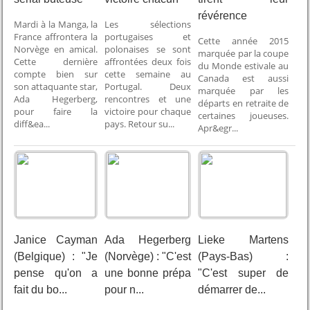
révérence
Mardi à la Manga, la
Les sélections
France affrontera la
portugaises et
Cette année 2015
Norvège en amical.
polonaises se sont
marquée par la coupe
Cette dernière
affrontées deux fois
du Monde estivale au
compte bien sur
cette semaine au
Canada est aussi
son attaquante star,
Portugal. Deux
marquée par les
Ada Hegerberg,
rencontres et une
départs en retraite de
pour faire la
victoire pour chaque
certaines joueuses.
diff&ea...
pays. Retour su...
Apr&egr...
Janice Cayman
Ada Hegerberg
Lieke Martens
(Belgique) : "Je
(Norvège) : "C'est
(Pays-Bas) :
pense qu'on a
une bonne prépa
"C'est super de
fait du bo...
pour n...
démarrer de...