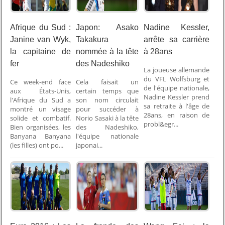
Afrique du Sud :
Japon: Asako
Nadine Kessler,
Janine van Wyk,
Takakura
arrête sa carrière
la capitaine de
nommée à la tête
à 28ans
fer
des Nadeshiko
La joueuse allemande
du VFL Wolfsburg et
Ce week-end face
Cela faisait un
de l'équipe nationale,
aux États-Unis,
certain temps que
Nadine Kessler prend
l'Afrique du Sud a
son nom circulait
sa retraite à l'âge de
montré un visage
pour succéder à
28ans, en raison de
solide et combatif.
Norio Sasaki à la tête
probl&egr...
Bien organisées, les
des Nadeshiko,
Banyana Banyana
l'équipe nationale
(les filles) ont po...
japonai...