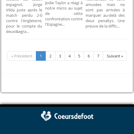
Jodie Taylor a réagi à
espagnol, Jorge
amusées mais ne
notre micro au sujet
Vilda juste après le
sont pas arrivées à
de cette
match perdu 2-0
marquer au-delà des
confrontation contre
contre l'Angleterre,
deux penaltys. Une
l'Espagne...
pour le compte du
preuve de la diffic...
deuxi&egra...
« Précédent
1
2
3
4
5
6
7
Suivant »