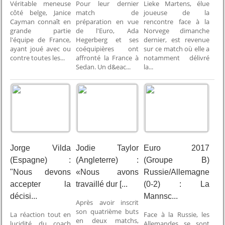
Véritable meneuse
Pour leur dernier
Lieke Martens, élue
côté belge, Janice
match de
joueuse de la
Cayman connaît en
préparation en vue
rencontre face à la
grande partie
de l'Euro, Ada
Norvege dimanche
l'équipe de France,
Hegerberg et ses
dernier, est revenue
ayant joué avec ou
coéquipières ont
sur ce match où elle a
contre toutes les...
affronté la France à
notamment délivré
Sedan. Un d&eac...
la...
Jorge Vilda
Jodie Taylor
Euro 2017
(Espagne) :
(Angleterre) :
(Groupe B)
"Nous devons
«Nous avons
Russie/Allemagne
accepter la
travaillé dur [...
(0-2) : La
décisi...
Mannsc...
Après avoir inscrit
son quatrième buts
La réaction tout en
Face à la Russie, les
en deux matchs,
lucidité du coach
Allemandes se sont