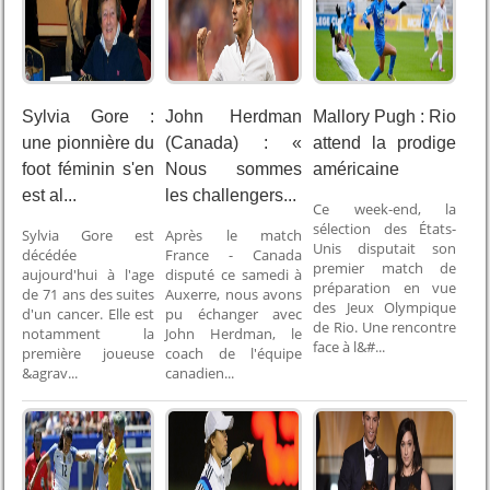
Sylvia Gore :
John Herdman
Mallory Pugh : Rio
une pionnière du
(Canada) : «
attend la prodige
foot féminin s'en
Nous sommes
américaine
est al...
les challengers...
Ce week-end, la
sélection des États-
Sylvia Gore est
Après le match
Unis disputait son
décédée
France - Canada
premier match de
aujourd'hui à l'age
disputé ce samedi à
préparation en vue
de 71 ans des suites
Auxerre, nous avons
des Jeux Olympique
d'un cancer. Elle est
pu échanger avec
de Rio. Une rencontre
notamment la
John Herdman, le
face à l&#...
première joueuse
coach de l'équipe
&agrav...
canadien...