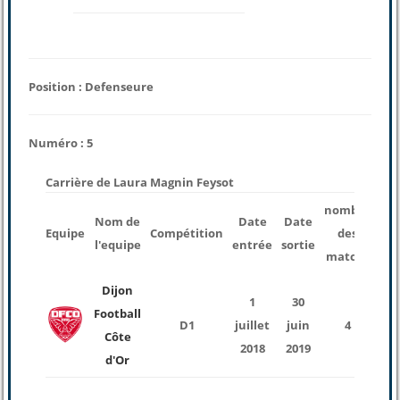
Position : Defenseure
Numéro : 5
Carrière de Laura Magnin Feysot
nombre
Nom de
Date
Date
T
Equipe
Compétition
des
l'equipe
entrée
sortie
j
matchs
Dijon
1
30
Football
D1
juillet
juin
4
Côte
mi
2018
2019
d'Or