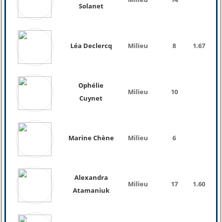
Solanet
Léa Declercq
Milieu
8
1.67
69 
Ophélie
Milieu
10
Cuynet
Marine Chène
Milieu
6
Alexandra
Milieu
17
1.60
56 
Atamaniuk