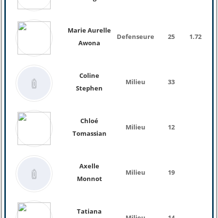
Marie Aurelle
Defenseure
25
1.72
62 
Awona
Coline
Milieu
33
Stephen
Chloé
Milieu
12
Tomassian
Axelle
Milieu
19
Monnot
Tatiana
Milieu
14