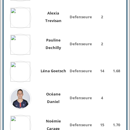
Alexia
Defenseure
2
Trevisan
Pauline
Defenseure
2
Dechilly
Léna Goetsch
Defenseure
14
1.68
59 
Océane
Defenseure
4
Daniel
Noémie
Defenseure
15
1.70
Carage