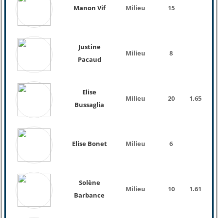
Manon Vif
Milieu
15
Justine
Milieu
8
Pacaud
Elise
Milieu
20
1.65
54 
Bussaglia
Elise Bonet
Milieu
6
Solène
Milieu
10
1.61
53 
Barbance