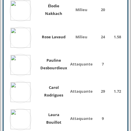
Élodie
Milieu
20
Nakkach
Rose Lavaud
Milieu
24
1.58
49 
Pauline
Attaquante
7
Desbourdieux
Carol
Attaquante
29
1.72
Rodrigues
Laura
Attaquante
9
Bouillot