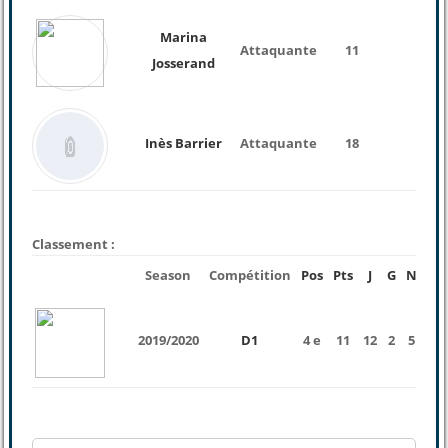
Marina
Attaquante
11
Josserand
Inès Barrier
Attaquante
18
Classement :
Season
Compétition
Pos
Pts
J
G
N
P
2019/2020
D1
4 e
11
12
2
5
5