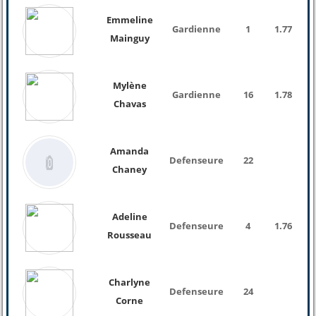
Emmeline
Gardienne
1
1.77
62 
Mainguy
Mylène
Gardienne
16
1.78
Chavas
Amanda
Defenseure
22
Chaney
Adeline
Defenseure
4
1.76
69 
Rousseau
Charlyne
Defenseure
24
Corne