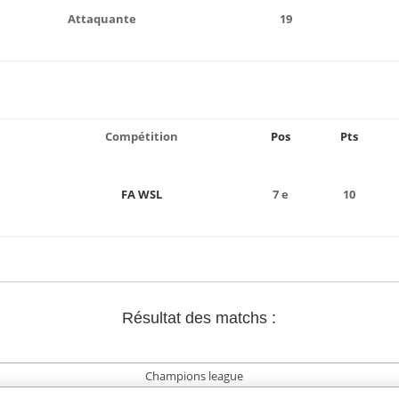
Attaquante
19
Compétition
Pos
Pts
FA WSL
7 e
10
Résultat des matchs :
Champions league