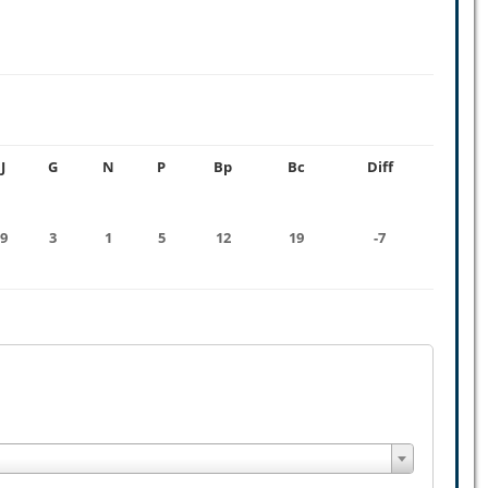
J
G
N
P
Bp
Bc
Diff
9
3
1
5
12
19
-7