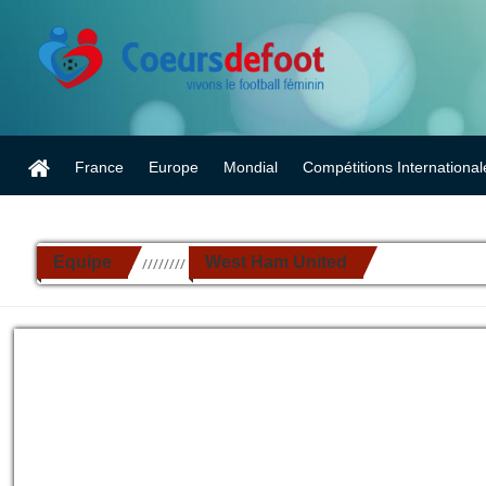
France
Europe
Mondial
Compétitions International
Equipe
West Ham United
//////////