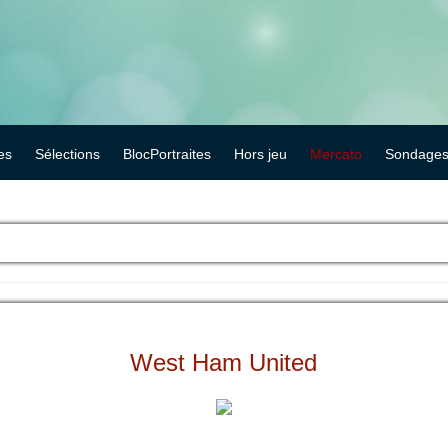
es
Sélections
BlocPortraites
Hors jeu
Mercato
Sondage
West Ham United