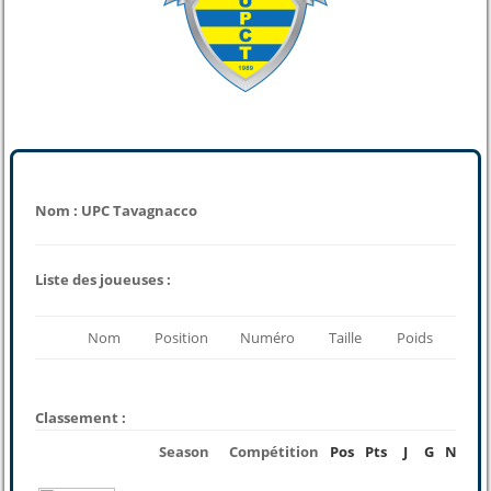
Nom : UPC Tavagnacco
Liste des joueuses :
Nom
Position
Numéro
Taille
Poids
Classement :
Season
Compétition
Pos
Pts
J
G
N
P