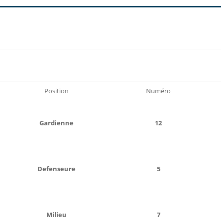
Position
Numéro
Gardienne
12
Defenseure
5
Milieu
7