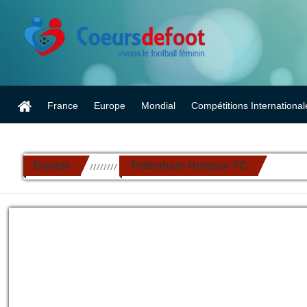
France
Europe
Mondial
Compétitions International
Equipe
Tottenham Hotspur FC
//////////