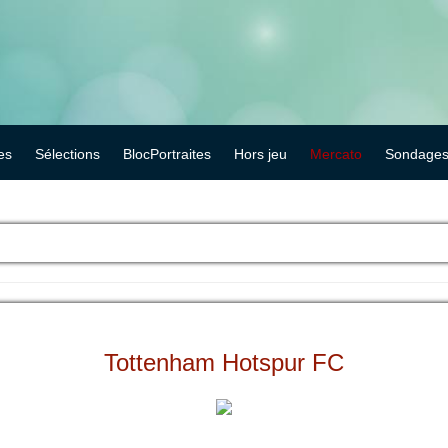
es
Sélections
BlocPortraites
Hors jeu
Mercato
Sondage
Tottenham Hotspur FC