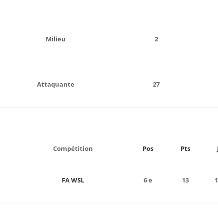
Milieu
2
Attaquante
27
Compétition
Pos
Pts
FA WSL
6 e
13
1