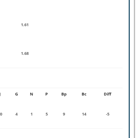
1.61
1.68
J
G
N
P
Bp
Bc
Diff
0
4
1
5
9
14
-5