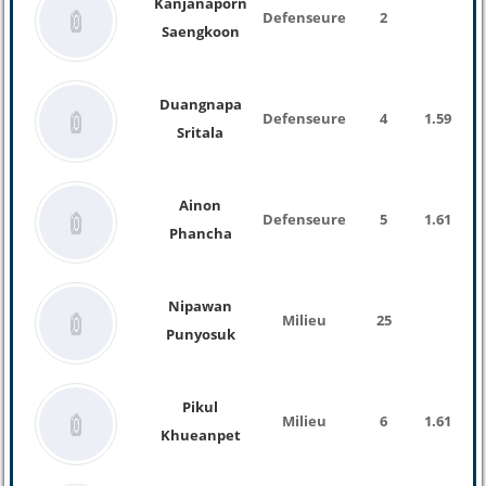
Kanjanaporn
Defenseure
2
Saengkoon
Duangnapa
Defenseure
4
1.59
Sritala
Ainon
Defenseure
5
1.61
Phancha
Nipawan
Milieu
25
Punyosuk
Pikul
Milieu
6
1.61
Khueanpet