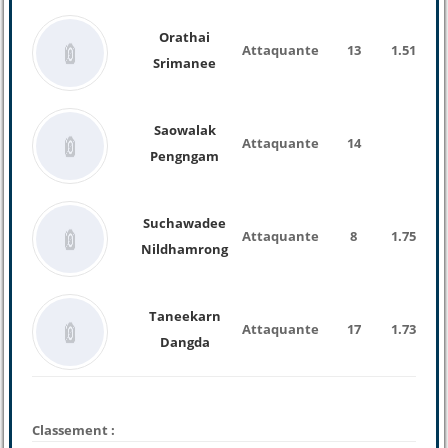
Orathai
Attaquante
13
1.51
Srimanee
Saowalak
Attaquante
14
Pengngam
Suchawadee
Attaquante
8
1.75
Nildhamrong
Taneekarn
Attaquante
17
1.73
Dangda
Classement :