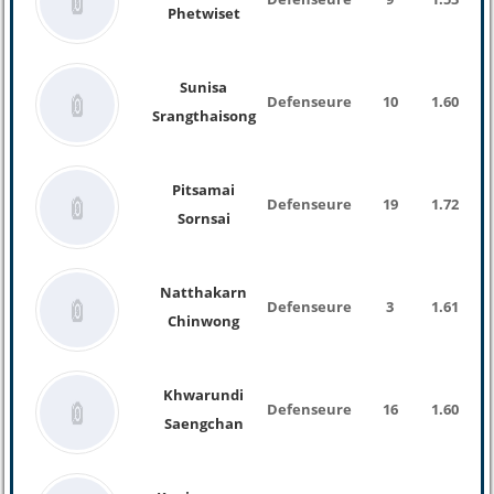
Phetwiset
Sunisa
Defenseure
10
1.60
Srangthaisong
Pitsamai
Defenseure
19
1.72
Sornsai
Natthakarn
Defenseure
3
1.61
Chinwong
Khwarundi
Defenseure
16
1.60
Saengchan