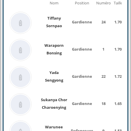
Nom
Position
Numéro
Taille
Po
Tiffany
Gardienne
24
1.70
Sornpao
Waraporn
Gardienne
1
1.70
Bonsing
Yada
Gardienne
22
1.72
Sengyong
Sukanya Chor
Gardienne
18
1.65
Charoenying
Warunee
Defenseure
9
1.53