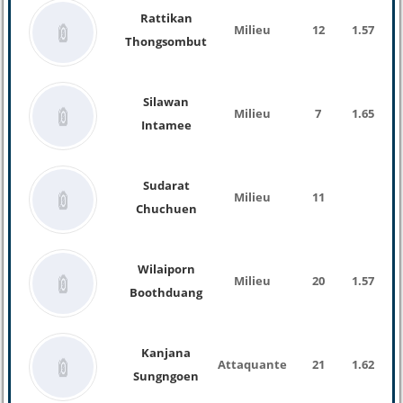
Rattikan
Milieu
12
1.57
Thongsombut
Silawan
Milieu
7
1.65
Intamee
Sudarat
Milieu
11
Chuchuen
Wilaiporn
Milieu
20
1.57
Boothduang
Kanjana
Attaquante
21
1.62
Sungngoen