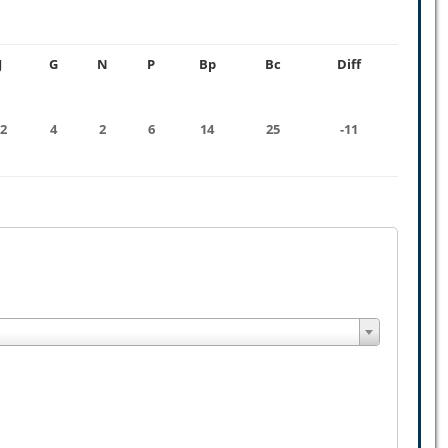
J
G
N
P
Bp
Bc
Diff
2
4
2
6
14
25
-11