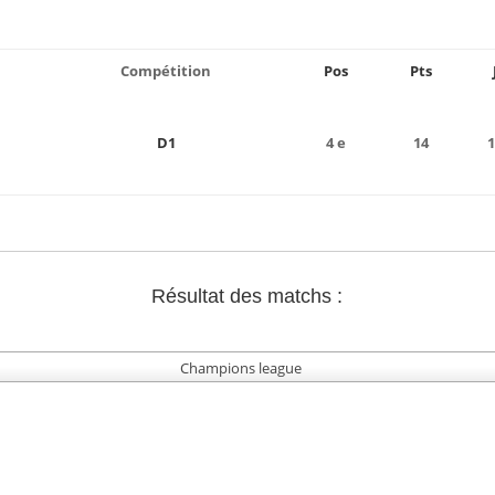
Compétition
Pos
Pts
D1
4 e
14
1
Résultat des matchs :
Champions league