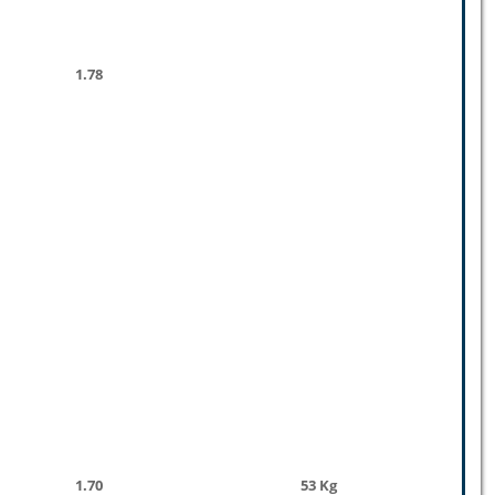
1.78
1.70
53 Kg