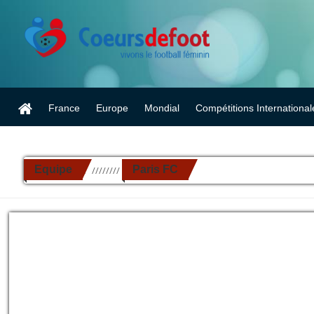
France
Europe
Mondial
Compétitions International
Equipe
Paris FC
//////////