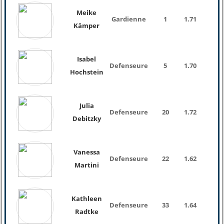
Meike
Gardienne
1
1.71
Kämper
Isabel
Defenseure
5
1.70
Hochstein
Julia
Defenseure
20
1.72
Debitzky
Vanessa
Defenseure
22
1.62
Martini
Kathleen
Defenseure
33
1.64
Radtke