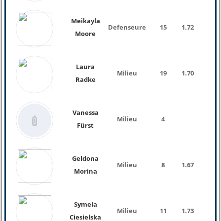
Meikayla
Defenseure
15
1.72
Moore
Laura
Milieu
19
1.70
Radke
Vanessa
Milieu
4
Fürst
Geldona
Milieu
8
1.67
Morina
Symela
Milieu
11
1.73
Ciesielska